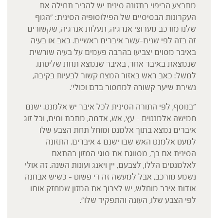
מתבצע הריפוי בתזונה סינית יש להכיר תחילה את
העקרונות הבסיסיים של הפילוסופיה הסינית: ״הגוף
שלנו מורכב מערוצי אנרגיה, תעלות אנרגיה, שקשורים
זה בזה לפי שנים-עשר איברים ראשיים. כאב או בעיה
באיבר מסוים יצביעו בהרבה פעמים על בעיה שורשית
שנמצאת באיבר אחר, באיבר שנמצא תחת שליטתו.
למשל: כאב ראש באזור המצח קשור לבעיות בקיבה,
נשירת שיער קשורה למחסור בדם וכולי׳.
״בנוסף, לפי התורה הסינית לכל איבר יש אלמנט. ישנם
חמישה אלמנטים – עץ, אש, אדמה, מתכת ומים, וכל זוג
איברים נמצא בתוך אלמנט ומוחל תחת הצבע שלו
למעט אלמנט האש שבו ישנם 4 איברים. התזונה
הסינית אם כך, מסווגת את סוגי המזון בהתאם
לאלמנטים הללו, לצבעם, יין ויאנג ועונות השנה. זה אולי
נשמע מורכב, אבל למעשה זה די פשוט – כשיש אבחנה
אודות איבר מוחלש, יש לצרוך את המזון שמחזק אותו
לפי הצבע שלו, העונה והתפקיד שלו״.