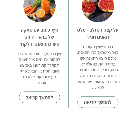
על קצה המזלג – סלט
מיץ כתום עם מאקה
תאנים חגיגי
של ברא – חיזוק
מערכות ואנטי דלקתי
נדמה שאין מקומית
בארץ-ישראל כמו התאנה,
אין כמו מיץ כתום וטבעי כדי
אולם מוצא התאנה אינו
לפתוח את היום או להעניק
במזרח התיכון אלא לא
לגוף זריקת רענון באמצע
לש
רחוק מכאן, במרכז אסיה.
היום. המתכון הבא לא רק
בזכות האקלים הדומה
טעים ומרענן, אלא גם
ב
והקרבה הגיאוגרפית הגיעה
עמוס…
לכאן…
ח
עו
להמשך קריאה
להמשך קריאה