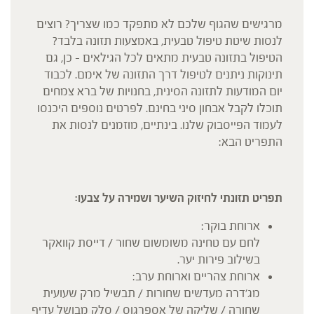
מרגישים שהגוף שלכם לא מתפקד כמו שצריך? רוצים
לנסות שיטת טיפול טבעית, באמצעות תזונה בלבד?
הטיפול בתזונה טבעית מתאים לכל הגילאים – כן, גם
תינוקות ניתנים לטיפול דרך התזונה של אימם. לכבוד
יום המודעות לתזונה הסינית, בחנויות של ברא צמחים
תוכלו לקבל אבחון סיני בחינם. לפרטים נוספים היכנסו
לעמוד הפייסבוק שלנו. בינתיים, מוזמנים לנסות את
התפריט הבא:
תפריט תזונתי לחיזוק השיער ושמירה על צבעו:
ארוחת בוקר:
לחם עם טחינה משומשום שחור / דייסת קוואקר
בשילוב פירות יער.
ארוחת צהריים וארוחת ערב:
מג'דרה מעדשים שחורות / תבשיל מרק שעועית
שחורה / שליקה של אספרגוס / סלק מבושל עדיף