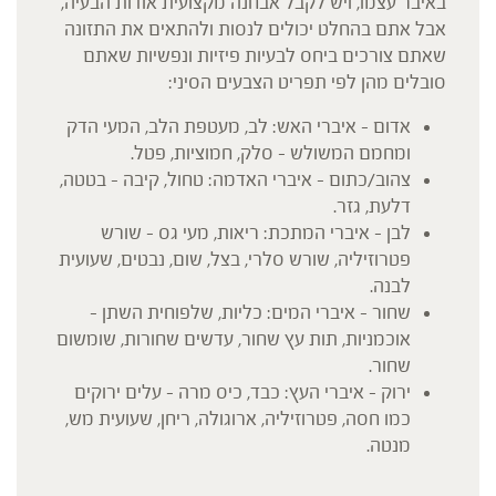
באיבר עצמו, ויש לקבל אבחנה מקצועית אודות הבעיה,
אבל אתם בהחלט יכולים לנסות ולהתאים את התזונה
שאתם צורכים ביחס לבעיות פיזיות ונפשיות שאתם
סובלים מהן לפי תפריט הצבעים הסיני:
אדום – איברי האש: לב, מעטפת הלב, המעי הדק
ומחמם המשולש – סלק, חמוציות, פטל.
צהוב/כתום – איברי האדמה: טחול, קיבה – בטטה,
דלעת, גזר.
לבן – איברי המתכת: ריאות, מעי גס – שורש
פטרוזיליה, שורש סלרי, בצל, שום, נבטים, שעועית
לבנה.
שחור – איברי המים: כליות, שלפוחית השתן –
אוכמניות, תות עץ שחור, עדשים שחורות, שומשום
שחור.
ירוק – איברי העץ: כבד, כיס מרה – עלים ירוקים
כמו חסה, פטרוזיליה, ארוגולה, ריחן, שעועית מש,
מנטה.