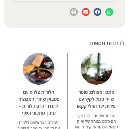
לכתבות נוספות
מתכון מצולם: סופר
דלורית צלויה עם
שייק סגול לקיץ עם
סמבוק שחור, קמבוצ'ה,
פירות יער ופולי קקאו
לוונדר וקרם דלורית –
מתוך מתכוני השף
מה מתאים יותר ליום קיץ
חם מכוס גבוהה של שייק
ניסיתם כבר צ'יפס דלורית
קפוא? הסופר שייק הזה הוא
עם בזיקה של סמבוק שחור