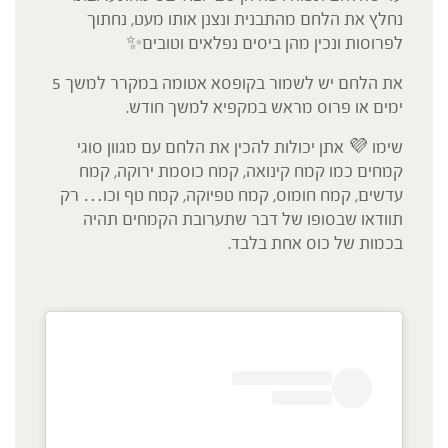
נחלץ את הלחם מהתבנית ונצנן אותו מעט, נחתוך
לפרוסות ונכין מהן ביסים נפלאים וטובים✨
את הלחם יש לשמור בקופסא אטומה במקרר למשך 5
ימים או פרוס מראש במקפיא למשך חודש.
שימו 💜 אתן יכולות להכין את הלחם עם מגוון סוגי
קמחים כמו קמח קינואה, קמח כוסמת ירוקה, קמח
עדשים, קמח חומוס, קמח טפיוקה, קמח טף וכו… רק
תוודאו שבסופו של דבר שתערובת הקמחים תהיה
בכמות של כוס אחת בלבד.