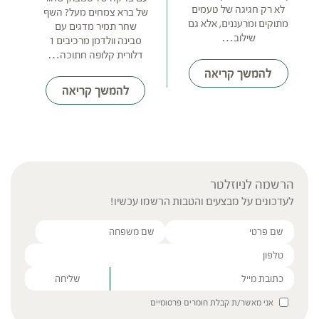
לא רק חגיגה של טעמים
של ברא צמחים מעל? השף
מתוקים ומרעננים, אלא גם
שחר תמיר מדגים עם
שילוב…
סבינה וולדמן מרכיבים 1
דלורית קלופה חתוכה…
להמשך קריאה
להמשך קריאה
הרשמה לניוזלטר
לעדכונים על מבצעים והטבות הרשמו עכשיו!
Please leave this field empty.
אני מאשר/ת קבלת חומרים פרסומיים