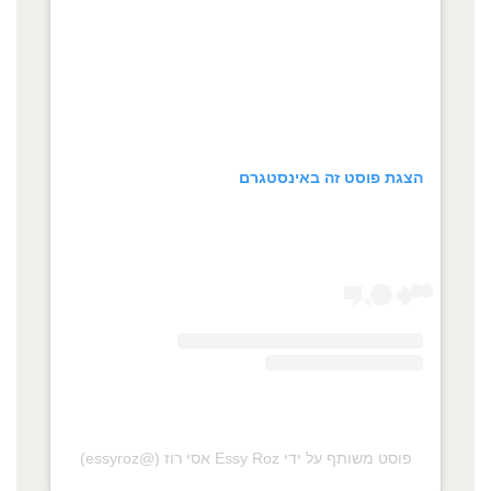
הצגת פוסט זה באינסטגרם
פוסט משותף על ידי ‏‎Essy Roz אסי רוז‎‏ (@‏‎essyroz‎‏)