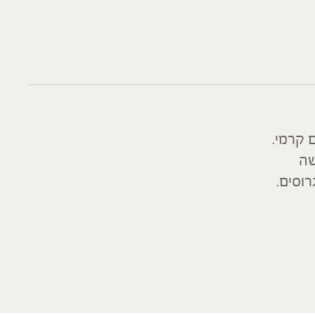
 קרמי.
שה
וסים.