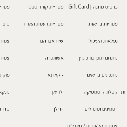
כרטיס מתנה | Gift Card
פטריית קורדיספס
פטריו
פטריות בריאות
פטריית רעמת האריה
סופר 
נפלאות העיכול
שיח אברהם
צמחי 
מתחם תוכן כורכומין
אשווגנדה
צמחי
מתכונים בריאים
קקאו נא
פוקוס
ות
קטלוג קוסמטיקה
ולריאן
מנקא
ויטמינים ומינרלים
גדילן
סדרת
צמחים קלאסיים / סינגלים