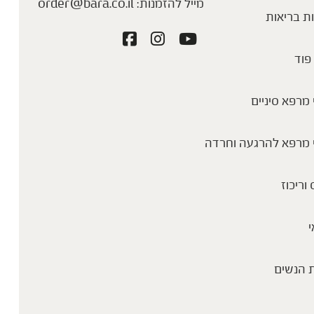
מייל להזמנות:
order@bara.co.il
ת בריאות
פוד
מרפא סיניים
 מרפא להרגעה וחרדה
 וריכוז
י
 הנשים