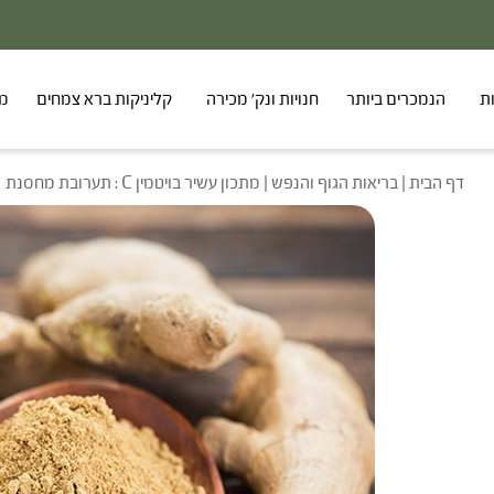
ת
הנמכרים ביותר
חנויות ונק' מכירה
קליניקות ברא צמחים
מר
דף הבית
|
בריאות הגוף והנפש
|
מתכון עשיר בויטמין C : תערובת מחסנת