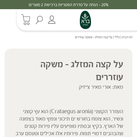
20% - הנחה על סדרת הפטריות ברכישת 2 מוצרים
דף הבית
|
כללי
|
על קצה המזלג – משקה עוזררים
על קצה המזלג – משקה
עוזררים
מאת: אורי מאיר צ'יזיק
העוזרר הקוצני (Crataegus aronia) הוא עץ קוצני
ונשיר, הוא צומח בחורש ים תיכוני ונפוץ מאוד בצפונה
של הארץ. בקיץ ובסתיו מופיעים עליו פירות קטנים
וצהבהבים דמויי תפוח. פירותיו אלו אכילים וטעמם ערב