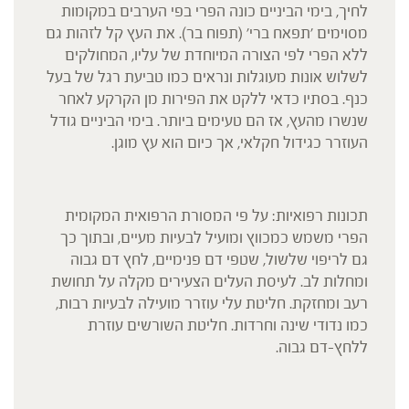
לחיך, בימי הביניים כונה הפרי בפי הערבים במקומות
מסוימים 'תפאח ברי' (תפוח בר). את העץ קל לזהות גם
ללא הפרי לפי הצורה המיוחדת של עליו, המחולקים
לשלוש אונות מעוגלות ונראים כמו טביעת רגל של בעל
כנף. בסתיו כדאי ללקט את הפירות מן הקרקע לאחר
שנשרו מהעץ, אז הם טעימים ביותר. בימי הביניים גודל
העוזרר כגידול חקלאי, אך כיום הוא עץ מוגן.
תכונות רפואיות: על פי המסורת הרפואית המקומית
הפרי משמש כמכווץ ומועיל לבעיות מעיים, ובתוך כך
גם לריפוי שלשול, שטפי דם פנימיים, לחץ דם גבוה
ומחלות לב. לעיסת העלים הצעירים מקלה על תחושת
רעב ומחזקת. חליטת עלי עוזרר מועילה לבעיות רבות,
כמו נדודי שינה וחרדות. חליטת השורשים עוזרת
ללחץ-דם גבוה.