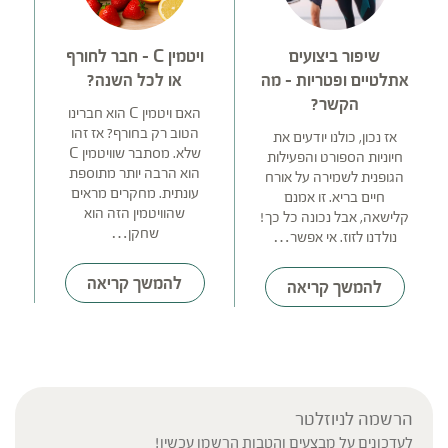
שיפור ביצועים
ויטמין C – חבר לחורף
אתלטיים ופטריות – מה
או לכל השנה?
הקשר?
האם ויטמין C הוא חברינו
הטוב רק בחורף? אז זהו
אז נכון, כולנו יודעים את
שלא. מסתבר שוויטמין C
חיוניות הספורט והפעילות
הוא הרבה יותר מתוספת
הגופנית לשמירה על אורח
עונתית. מחקרים מראים
אל
חיים בריא. זו אמנם
שהוויטמין הזה הוא
קלישאה, אבל נכונה כל כך!
שחקן…
נולדנו לזוז. אי אפשר…
להמשך קריאה
להמשך קריאה
הרשמה לניוזלטר
לעדכונים על מבצעים והטבות הרשמו עכשיו!