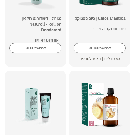
Chios Mastika | כיוס מסטיקה
נטורול – דיאודורנט רול און |
Naturoll – Roll on
כיוס מסטיקה המקורי
Deodorant
דיאודורנט רול און
₪
₪
לרכישה
183
לרכישה
35
60 טבליות |
3.1
₪
לטבליה