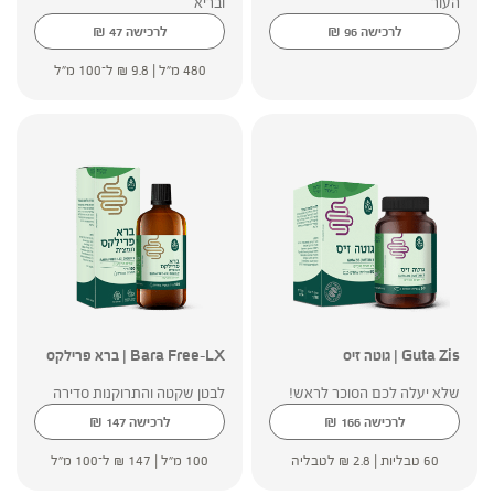
העור
ובריא
₪
₪
לרכישה
96
לרכישה
47
480 מ"ל |
9.8
₪
ל־100 מ"ל
Guta Zis | גוטה זיס
Bara Free-LX | ברא פרילקס
שלא יעלה לכם הסוכר לראש!
לבטן שקטה והתרוקנות סדירה
₪
₪
לרכישה
166
לרכישה
147
60 טבליות |
2.8
₪
לטבליה
100 מ"ל |
147
₪
ל־100 מ"ל