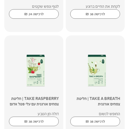
לקחת את החיים ברוגע
לגוף ונפש שקטים
₪
₪
לרכישה
38
לרכישה
24
TAKE A BREATH | חליטת
TAKE RASPBERRY | חליטת
צמחים אורגנית
צמחים אורגנית עם עלי פטל אדום
החופש לנשום
דולה מן הטבע
₪
₪
לרכישה
38
לרכישה
38