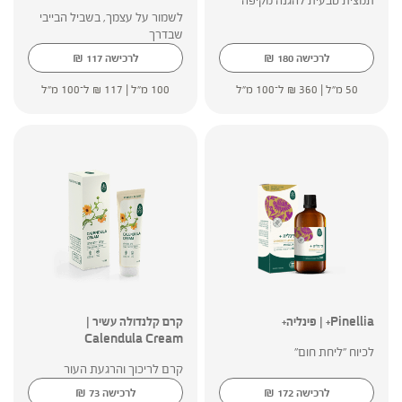
תמצית טבעית להגנה מקיפה
לשמור על עצמך, בשביל הבייבי
שבדרך
₪
₪
לרכישה
180
לרכישה
117
50 מ"ל |
360
₪
ל־100 מ"ל
100 מ"ל |
117
₪
ל־100 מ"ל
Pinellia+ | פינליה+
קרם קלנדולה עשיר |
Calendula Cream
לכיוח "ליחת חום"
קרם לריכוך והרגעת העור
₪
₪
לרכישה
172
לרכישה
73