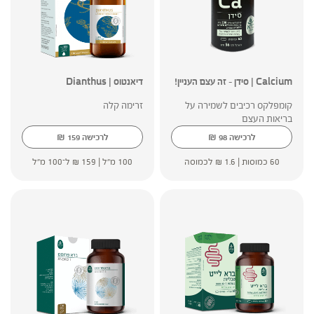
Calcium | סידן – זה עצם העניין!
דיאנטוס | Dianthus
קומפלקס רכיבים לשמירה על
זרימה קלה
בריאות העצם
₪
₪
לרכישה
98
לרכישה
159
60 כמוסות |
1.6
₪
לכמוסה
100 מ"ל |
159
₪
ל־100 מ"ל