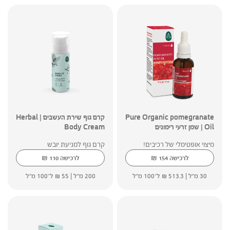
Pure Organic pomegranate
קרם גוף שירת העשבים | Herbal
Oil | שמן זרעי רימונים
Body Cream
מיצוי אופטימלי של רכיבים!
קרם גוף למניעת יובש
₪
₪
לרכישה
154
לרכישה
110
30 מ"ל |
513.3
₪
ל־100 מ"ל
200 מ"ל |
55
₪
ל־100 מ"ל