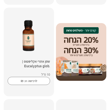
שמן אתרי אקליפטוס |
.Eucalyptus glob
10 מ"ל
₪
לרכישה
31