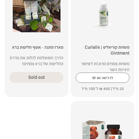
משחת קוריאליס | Curialis
מארז מתנה – אוסף חליטות ברא
Ointment
הדרך המושלמת לגלות את סדרת
משחת צמחים מרוכזת לשיפור
החליטות של ברא צמחים!
היגיינת העור
Sold out
₪
לרכישה
80
20 מ"ל |
400
₪
ל־100 מ"ל