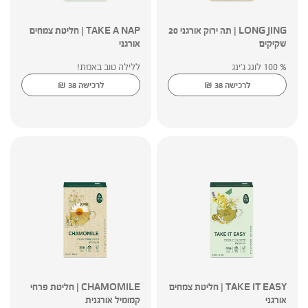
LONG JING | תה ירוק אורגני 20
TAKE A NAP | חליטת צמחים
שקיקים
אורגני
% 100 לונג ג'ינג
ללילה טוב באמת!
₪
₪
לרכישה
38
לרכישה
38
TAKE IT EASY | חליטת צמחים
CHAMOMILE | חליטת פרחי
אורגני
קמומיל אורגנית