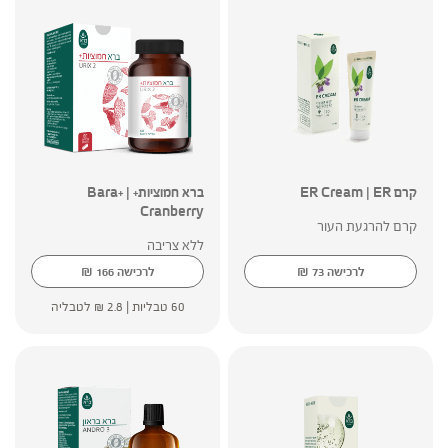
קרם ER Cream | ER
ברא חמוציות+ | +Bara
Cranberry
קרם להרגעת העור
ללא צריבה
₪
₪
לרכישה
73
לרכישה
166
60 טבליות |
2.8
₪
לטבליה