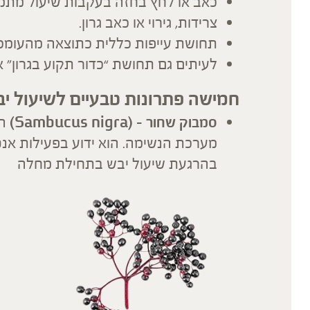
כאב או לחץ בחזה בעקבות שיעול מתמ
צרידות, גירוי או כאב גרון.
תחושת עייפות כללית כתוצאה מהעומס 
לעיתים גם תחושת “כדור תקוע בגרון” א
חמישה פתרונות טבעיים לשיעול י
סמבוק שחור –
(Sambucus nigra)
ה
מערכת הנשימה. הוא ידוע בפעילות אנטי
בהרגעת שיעול יבש בתחילת מחלה