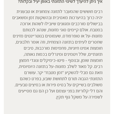
איך ניתן להיערך לשינוי התזונתי באופן יעיל ובקלות?
רבים חוששים שהמעבר לתזונה צמחונית או טבעונית
יהיה כרוך בהיערכות מאסיבית ובהשקעת זמן ומשאבים
בבישולים מורכבים ומגוונים שיובילו לשהות ארוכה
במטבח. אולם קיימים סוגי מזונות, שנהוג לכנותם
מזונות-על או סופרפודס, שעמוסים בנוטריינטים מזינים
שחסרים לעיתים בתזונה הצמחית, וזה אומר חלבונים,
חומצות אמינו חיוניות, פחמימות מורכבות, סיבים
תזונתיים, שלל ויטמינים ומינרלים בכמות נאותה,
חומצות שומן, ובנוסף – פיטו-כימיקלים ונוגדי חמצון
רבים. קל מאוד לשלב מזונות-על בתזונה היומיומית,
וזאת גם מבלי להשקיע "זמן מטבח" יקר. עושרם
התזונתי הגבוה תורם לתחושת שובע, בפרט כשהם
משולבים בשייקים על בסיס פירות או במיצים טבעיים,
והם דלי קלוריות בפני עצמם ועל כן הם גם מסייעים
לשמירה על משקל גוף תקין.