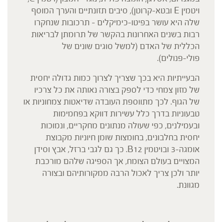
ויטמין E ובטא-קרוטן), סיבים תזונתיים והערך המוסף
שלה היא עושר בפיטו-כימיקלים – תרכובות שנחקרו
רבות בשנים האחרונות בהקשר של תרומתן לבריאות
הכללית של האדם (למשל סוגים שונים של
פולי-פנולים).
הבעייתיות היא בכך שצריך לצרוך כמות גדולה יחסית
של מזון צמחי כדי לספק בצורה נאותה את כל צרכיו
של הגוף. לכך מתווספת העובדה שדיאטות צמחוניות או
טבעוניות בדרך כלל עשירות דווקא בפחמימות
ובעמילנים, כפי שעולה מנתונים מחקריים, ונמוכות
יחסית בחלבונים, בחומצות שומן חיוניות מקבוצת
אומגה-3 ובויטמין B12. כך גם לגבי ברזל, אבץ וסידן
המצויים בעולם הצומח, אך הספיגה שלהם מורכבת
יותר ולכן צריך לאכול הרבה ממקורותיהם ובצורה
מגוונת.