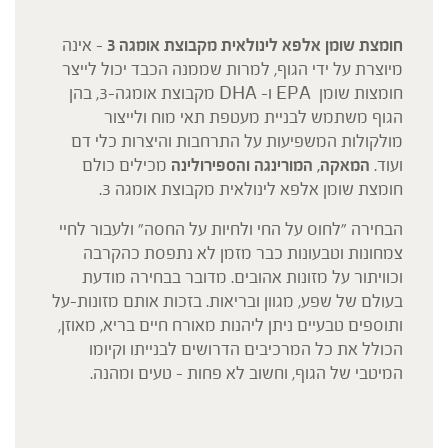
חומצת שומן אלפא לינולאית מקבוצת אומגה 3
– אינה
מיוצרת על ידי הגוף, למרות שממנה הכבד יכול לייצר
חומצות שומן EPA ו- DHA מקבוצת אומגה-3, בהן
הגוף משתמש לבניית מעטפת תאי מוח ולייצור
מולקולות המשפיעות על התרחבות והיצרות כלי דם
ועוד.
המאקה, המורינגה והספירולינה
מכילים כולם
חומצת שומן אלפא לינולאית מקבוצת אומגה 3.
הבחירה "לחוס על החי ולחיות על החסה" ולעבור לחיי
צמחונות וטבעונות כבר מזמן לא נתפסת כהקרבה
וכוויתור על מזונות אהובים. מדובר בבחירה מודעת
בעולם של שפע, מגוון ובריאות. בזכות אותם מזונות-על
ותוספים טבעיים ניתן ליהנות מאורח חיים בריא, מאוזן,
הכולל את כל המרכיבים הדרושים לבנייתו וקיומו
המיטבי של הגוף, וחשוב לא פחות – טעים ומהנה.