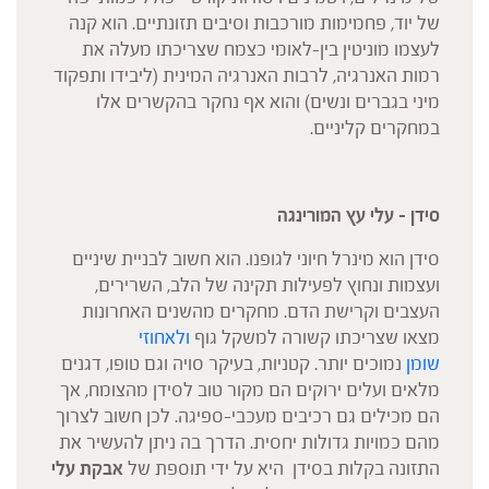
של יוד, פחמימות מורכבות וסיבים תזונתיים. הוא קנה
לעצמו מוניטין בין-לאומי כצמח שצריכתו מעלה את
רמות האנרגיה, לרבות האנרגיה המינית (ליבידו ותפקוד
מיני בגברים ונשים) והוא אף נחקר בהקשרים אלו
במחקרים קליניים.
סידן – עלי עץ המורינגה
סידן הוא מינרל חיוני לגופנו. הוא חשוב לבניית שיניים
ועצמות ונחוץ לפעילות תקינה של הלב, השרירים,
העצבים וקרישת הדם. מחקרים מהשנים האחרונות
מצאו שצריכתו קשורה למשקל גוף
ולאחוזי
שומן
נמוכים יותר. קטניות, בעיקר סויה וגם טופו, דגנים
מלאים ועלים ירוקים הם מקור טוב לסידן מהצומח, אך
הם מכילים גם רכיבים מעכבי-ספיגה. לכן חשוב לצרוך
מהם כמויות גדולות יחסית. הדרך בה ניתן להעשיר את
התזונה בקלות בסידן היא על ידי תוספת של
אבקת עלי