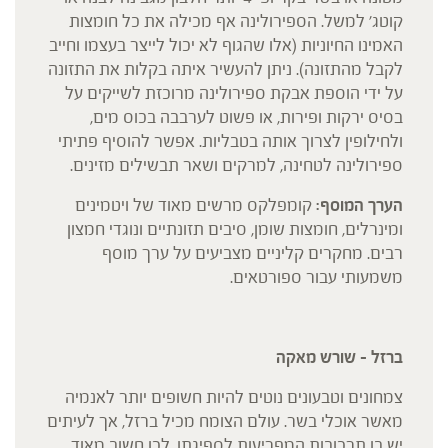
קוטג' למשל. הספירולינה אף מכילה את כל חומצות
האמינו החיוניות (אלו שהגוף לא יכול לייצר בעצמו וחייב
לקבל מהתזונה). ניתן להעשיר איתה בקלות את התזונה
על ידי הוספת אבקת ספירולינה מרוכזת לשייקים על
בסיס ירקות ופירות, או פשוט לערבבה בכוס מים,
ולחילופין לצרוך אותה בטבליות. אפשר להוסיף פתיתי
ספירולינה לטחינה, למרקים ושאר תבשילים מזינים.
הערך המוסף:
קומפלקס מרשים מאוד של ויטמינים
ומינרלים, חומצות שומן, סיבים תזונתיים ונוגדי חמצון
רבים. מחקרים קליניים מצביעים על ערך מוסף
משמעותי עבור ספורטאים.
ברזל – שורש מאקה
צמחונים וטבעונים נוטים להיות חשופים יותר לאנמיה
מאשר אוכלי בשר. עולם הצומח מכיל ברזל, אך לעיתים
יש בו תרכובות המפריעות לספיגתו. לכן חשוב מאוד