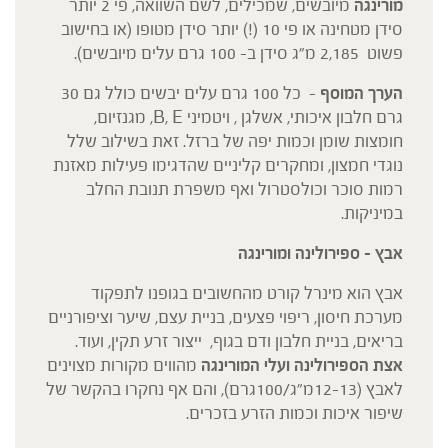
מורינגה
מיובשים, שמכילים, לשם השוואה, פי 2 יותר
סידן מטחינה או פי 10 (!) יותר סידן מטופו (או בחישוב
פשוט 2,185 מ"ג סידן ב- 100 גרם עלים מיובשים).
הערך המוסף
– כל 100 גרם עלים יבשים כולל גם 30
גרם חלבון איכותי, אשלגן , ויטמיני B, E, מגנזיום,
חומצות שומן וכמות יפה של ברזל. זאת בשילוב שלל
נוגדי חמצון, ומחקרים קליניים שהדגימו פעילות מאזנת
רמות סוכר וכולסטרול ואף משפרת תנובת החלב
במיניקות.
אבץ
– ספירולינה ומורינגה
אבץ הוא מינרל קורט מהחשובים בגופנו לתפקוד
מערכת חיסון, ריפוי פצעים, בניית עצם, שיער וציפורניים
בריאים, בניית חלבון ודם בגוף, ייצור זרע תקין, ועוד.
אצת הספירולינה ועלי המורינגה
מהווים מקורות מצוינים
לאבץ (12-13מ"ג/100גרם), והם אף נחקרו בהקשר של
שיפור איכות וכמות הזרע בזכרים.