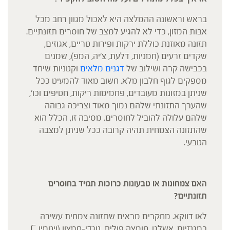
בראש וראשונה ההמלצה היא לאכול מגוון רחב מכל
אבות המזון, כדי לא להגיע למצב של חוסרים תזונתיים.
תזונה מאוזנת כוללת ירקות ופירות טריים, אגוזים,
שקדים זרעים (חמניות, דלעת, צ'יה, המפ), שמנים
בכבישה קרה ושילוב של
דגנים מלאים
וקטניות שיחד
מספקים לגוף חלבון מלא. חשוב מאוד להמעיט ככל
שניתן במזונות מעובדים, פחמימות ריקות, חטיפים וכו',
שהערך התזונתי שלהם נמוך מאוד וצריכה גבוהה
שלהם עלולה להוביל לחוסרים. מסיבה זו, הכלל הוא
שהתזונה הצמחית תהיה קרובה ככל שניתן למצבה
הטבעי.
האם צמחונות או טבעונות כרוכות תמיד בחוסרים
תזונתיים?
לאו דווקא. מחקרים מראים שתזונה צמחית עשירה
במגנזיום, אשלגן, חומצה פולית, נוגדי-חמצון (ויטמין C,