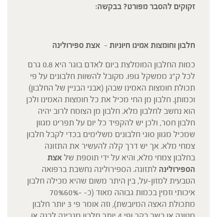
זקוקים להסבר מפורט? בבקשה:
חלבון וחומצות אמינו חיוניות
–
אצת ספירולינה
כמות החלבון המומלצת ביום לאדם בוגר היא 0.8 גרם
לכל ק"ג ממשקל גופו. מקובל להשוות חלבונים על פי
תכולת חומצות האמינו שבהן (אבני הבניין של החלבון)
וכמותן. חלבון מן החי מכיל את כל חומצות האמינו ולכן
הוא נחשב לחלבון מלא. חלבון מן הצומח לרוב יהיה
חלבון חסר, ולכן יש להקפיד כל יום על תפריט מגוון
שמכיל מגוון סוגי חלבונים משלימים בכדי לקבל חלבון
צמחי מלא. אך יש דרך קלה להעשיר את התזונה
בחלבון צמחי מלא, והיא על ידי תוספת של
אצת
הספירולינה
לתזונה. הספירולינה נחשבת ברפואה
הטבעית למזון-על, בין היתר משום שהיא מכילה חלבון
איכותי וזמין בכמות גבוהה מאוד (כ- -70%60%
מתכולת האצה המיובשת), וזה אומר פי 3 יותר חלבון
מטונה או בשר בקר ופי 4 יותר חלבון מגבינה לבנה או