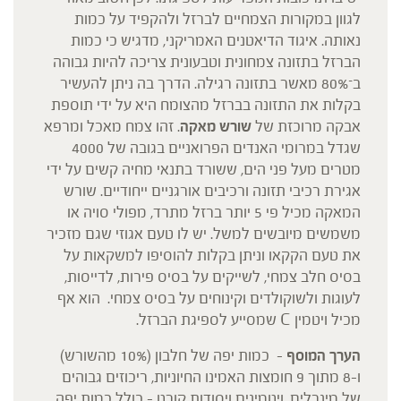
לגוון במקורות הצמחיים לברזל ולהקפיד על כמות
נאותה. איגוד הדיאטנים האמריקני, מדגיש כי כמות
הברזל בתזונה צמחונית וטבעונית צריכה להיות גבוהה
ב־80% מאשר בתזונה רגילה. הדרך בה ניתן להעשיר
בקלות את התזונה בברזל מהצומח היא על ידי תוספת
אבקה מרוכזת של
שורש מאקה
. זהו צמח מאכל ומרפא
שגדל במרומי האנדים הפרואניים בגובה של 4000
מטרים מעל פני הים, ששורד בתנאי מחיה קשים על ידי
אגירת רכיבי תזונה ורכיבים אורגניים ייחודיים. שורש
המאקה מכיל פי 5 יותר ברזל מתרד, מפולי סויה או
משמשים מיובשים למשל. יש לו טעם אגוזי שגם מזכיר
את טעם הקקאו וניתן בקלות להוסיפו למשקאות על
בסיס חלב צמחי, לשייקים על בסיס פירות, לדייסות,
לעוגות ולשוקולדים וקינוחים על בסיס צמחי. הוא אף
מכיל ויטמין C שמסייע לספיגת הברזל.
הערך המוסף
– כמות יפה של חלבון (10% מהשורש)
ו-8 מתוך 9 חומצות האמינו החיוניות, ריכוזים גבוהים
של מינרלים, ויטמינים ויסודות קורט – כולל כמות יפה