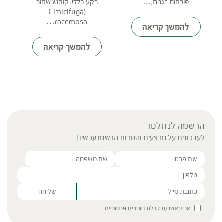
פורחות בגנים,…
רקע כללי: קוהוש שחור
(Cimicifuga
racemosa…
שמ
להמשך קריאה
להמשך קריאה
הרשמה לניוזלטר
לעדכונים על מבצעים והטבות הרשמו עכשיו!
Please leave this field empty.
אני מאשר/ת קבלת חומרים פרסומיים