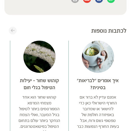
לכתבות נוספות
איך אומרים "לבריאות"
קוהוש שחור – יעילות
בסינית?
הטיפול בגלי חום
אמנם עדיין לא ברור אם
קוהוש שחור הוא אחד
החורף הישראלי כאן כדי
מצמחי המרפא
להישאר או שמדובר
המפורסמים ביותר לטיפול
ב
באפיזודה חולפת של
בגיל המעבר, ואולי הצמח
טפטופי גשם ורוח, אבל
הנחקר ביותר עולם בתחום
המ
בעיות החורף הנפוצות כבר
הטיפול בפיטואסטרוגנים.
ממ