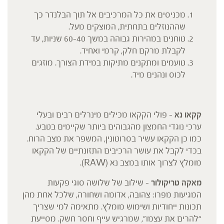
מכניסים את כל המרכיבים אל תוך הבלנדר כך
שההנוזלים בתחתית, המוצקים מעל.
טוחנים במהירות גבוהה במשך 40–60 שניות, עד
לקבלת מרקם חלק, קרמי ואחיד.
טועמים ומתקנים מתיקות במידת הצורך. מוזגים
לכוס ונהנים מיד.
קקאו נא
– פולי הקקאו מכילים מינרלים רבים ובעלי
ערכי נוגדי החמצון מהגבוהים ביותר שקיימים בטבע.
כמו כן הקקאו עשיר בסרוטונין, המשפר את מצב הרוח.
בכדי לקבל את עושר הרכיבים התזונתיים של הקקאו
מומלץ לצרוך אותו במצב נא (RAW).
מאקה טריקולור
– שילוב של שלושה סוגי פקעות
המגיעות מפרו: צהובה, אדומה ושחורה, שלכל אחת מהן
תכונות ייחודיות ושימוש מומלץ. מתאימה למי שצריך
“להרים את עצמו”, שמרגיש עייף וחסר חשק. מסייעת