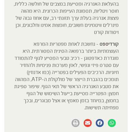
בהעלאת האנרגיה ומסייעת במצבים של חולשה כללית,
חוסר ויטליות, תסמונת העייפות הכרונית. היא מהווה
פצצת אנרגיה בעלת ערך תזונתי רב, עם אחוז גבוה של
מינרלים וויטמינים חשובים, חומצות אמינו וחלבונים, וכן
ויסודות קורט
קורדיספס
– נחשבת לאחת מפטריות המרפא
העוצמתיות ביותר ברפואה הסינית המסורתית. היא
מוגדרת כאדפטוגן – רכיב טבעי המסייע לגוף להתמודד
עם סטרס פיזי ונפשי, לאזן מערכות פנימיות ולהחזיר
חיוניות. הרכיבים הפעילים בפטרייה (כמו אדנוזין)
תומכים בהגברת הייצור של מולקולת ה-ATP, המהווה
את מטבע האנרגיה הראשי של תאי הגוף. שיפור ספיגת
חמצן: הפטרייה מסייעת בייעול השימוש של הגוף
בחמצן, במיוחד בזמן מאמץ או אצל מבוגרים, ובכך
מפחיתה תשישות.