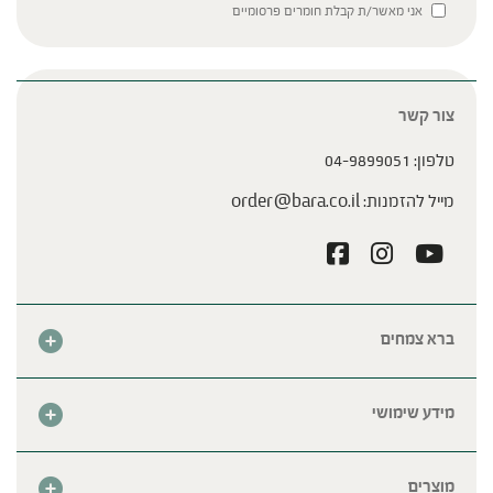
Please leave this field empty.
אני מאשר/ת קבלת חומרים פרסומיים
צור קשר
טלפון:
04-9899051
מייל להזמנות:
order@bara.co.il
ברא צמחים
אודות
חנות
מידע שימושי
צור קשר
מבצע החודש
שאלות נפוצות
מרכזי ברא
מוצרים