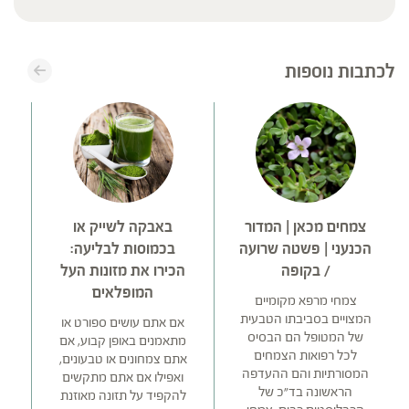
לכתבות נוספות
צמחים מכאן | המדור
באבקה לשייק או
ד
הכנעני | פשטה שרועה
בכמוסות לבליעה:
מ
/ בקופה
הכירו את מזונות העל
המופלאים
צמחי מרפא מקומיים
המצויים בסביבתו הטבעית
בח
אם אתם עושים ספורט או
של המטופל הם הבסיס
מתאמנים באופן קבוע, אם
לכל רפואות הצמחים
ה
אתם צמחונים או טבעונים,
המסורתיות והם ההעדפה
ואפילו אם אתם מתקשים
הראשונה בד"כ של
להקפיד על תזונה מאוזנת