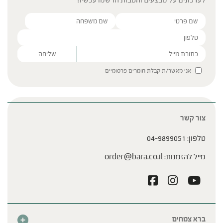
Please leave this field empty.
אני מאשר/ת קבלת חומרים פרסומיים
צור קשר
טלפון:
04-9899051
מייל להזמנות:
order@bara.co.il
ברא צמחים