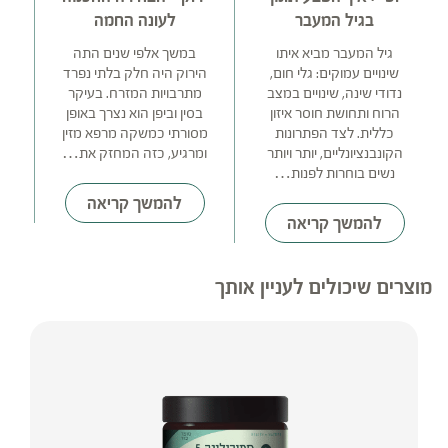
בגיל המעבר
לעונה החמה
גיל המעבר מביא איתו
במשך אלפי שנים התה
ה
שינויים עמוקים: גלי חום,
הירוק היה חלק בלתי נפרד
נדודי שינה, שינויים במצב
מתרבויות המזרח. בעיקר
נו
הרוח ותחושת חוסר איזון
בסין וביפן הוא נצרך באופן
בא
כללית. לצד הפתרונות
מסורתי כמשקה מרפא מזין
הקונבנציונליים, יותר ויותר
ומרגיע, כזה המחזק את…
נשים בוחרות לפנות…
להמשך קריאה
להמשך קריאה
מוצרים שיכולים לעניין אותך