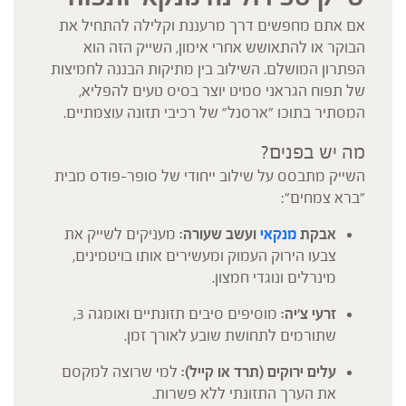
אם אתם מחפשים דרך מרעננת וקלילה להתחיל את
הבוקר או להתאושש אחרי אימון, השייק הזה הוא
הפתרון המושלם. השילוב בין מתיקות הבננה לחמיצות
של תפוח הגראני סמיט יוצר בסיס טעים להפליא,
המסתיר בתוכו "ארסנל" של רכיבי תזונה עוצמתיים.
מה יש בפנים?
השייק מתבסס על שילוב ייחודי של סופר-פודס מבית
"ברא צמחים":
אבקת
מנקאי
ועשב שעורה:
מעניקים לשייק את
צבעו הירוק העמוק ומעשירים אותו בויטמינים,
מינרלים ונוגדי חמצון.
זרעי צ'יה:
מוסיפים סיבים תזונתיים ואומגה 3,
שתורמים לתחושת שובע לאורך זמן.
עלים ירוקים (תרד או קייל):
למי שרוצה למקסם
את הערך התזונתי ללא פשרות.