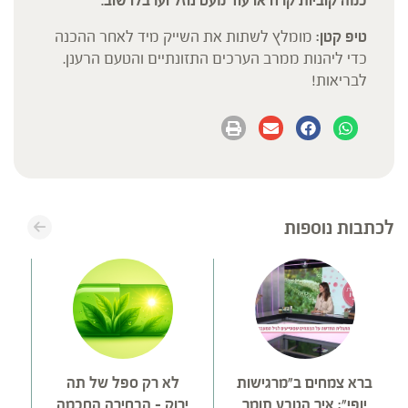
כמה קוביות קרח או עוד מעט נוזל וערבלו שוב.
טיפ קטן:
מומלץ לשתות את השייק מיד לאחר ההכנה
כדי ליהנות ממרב הערכים התזונתיים והטעם הרענן.
לבריאות!
לכתבות נוספות
ברא צמחים ב"מרגישות
לא רק ספל של תה
טע
יופי": איך הטבע תומך
ירוק – הבחירה החכמה
ח