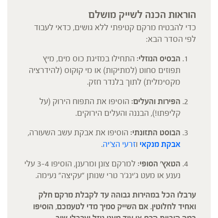
הוראות הכנה לשייק מושלם
כדי להבטיח מרקם קטיפתי ללא גושים, כדאי לעבוד
לפי הסדר הבא:
הבסיס הנוזלי:
התחילו במזיגת כוס מים, מיץ
תפוזים סחוט (למתיקות) או מי קוקוס (להידרציה
מקסימלית) לתוך בלנדר חזק.
הפירות והעלים:
הוסיפו את התפוח הירוק (על
קליפתו!), הבננה והעלים הירוקים.
הבוסט התזונתי:
הוסיפו את אבקת עשב השעורה,
אבקת מנקאי
ו
זרעי הצ'יה
.
הטאץ' הסופי:
למרקם צונן ומרענן, הוסיפו 3-4 עלי
נענע או מעט ג'ינג'ר טרי שנותן "עקיצה" נעימה.
ערבלו הכל במהירות גבוהה עד לקבלת מרקם חלק
ואחיד לחלוטין. אם השייק סמיך מדי לטעמכם, הוסיפו