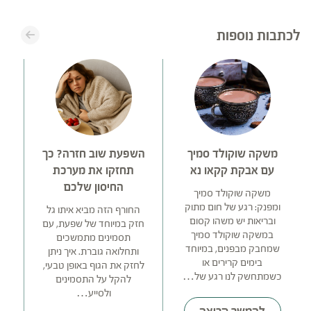
לכתבות נוספות
משקה שוקולד סמיך
השפעת שוב חזרה? כך
עם אבקת קקאו נא
תחזקו את מערכת
החיסון שלכם
משקה שוקולד סמיך
ה
ומפנק: רגע של חום מתוק
החורף הזה מביא איתו גל
ובריאות יש משהו קסום
חזק במיוחד של שפעת, עם
במשקה שוקולד סמיך
ח
תסמינים מתמשכים
שמחבק מבפנים, במיוחד
ותחלואה גוברת. איך ניתן
בימים קרירים או
בנ
לחזק את הגוף באופן טבעי,
כשמתחשק לנו רגע של…
להקל על התסמינים
ולסייע…