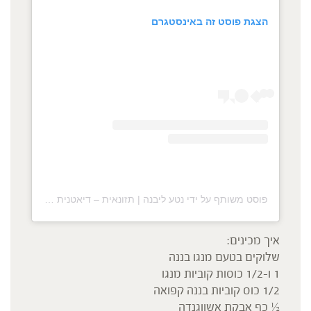
הצגת פוסט זה באינסטגרם
פוסט משותף על ידי ‏‎נטע ליבנה | תזונאית – דיאטנית קלינית • ירידה במשקל‎‏ (@‏‎netalivne‎‏)
איך מכינים:
שלוקים בטעם מנגו בננה
1 ו-1/2 כוסות קוביות מנגו
1/2 כוס קוביות בננה קפואה
½ כף אבקת אשווגנדה