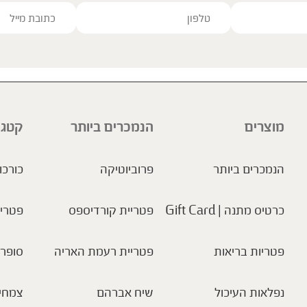
ve this field empty.
מוצרים
הנמכרים ביותר
קטגו
הנמכרים ביותר
פרוביוטיקה
כורכו
כרטיס מתנה | Gift Card
פטריית קורדיספס
פטריו
פטריות בריאות
פטריית רעמת האריה
סופר 
נפלאות העיכול
שיח אברהם
צמחי 