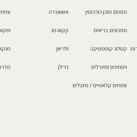
מתחם תוכן כורכומין
אשווגנדה
צמחי
מתכונים בריאים
קקאו נא
פוקוס
ות
קטלוג קוסמטיקה
ולריאן
מנקא
ויטמינים ומינרלים
גדילן
סדרת
צמחים קלאסיים / סינגלים