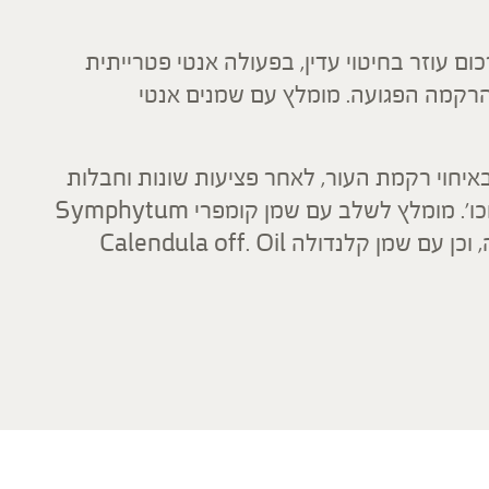
כום עוזר בחיטוי עדין, בפעולה אנטי פטרייתית
הרקמה הפגועה. מומלץ עם שמנים אנטי
באיחוי רקמת העור, לאחר פציעות שונות וחבלות
כמו כוויות, תפרים לאחר לידה, ברית מילה וכו'. מומלץ לשלב עם שמן קומפרי Symphytum
off. Oil, לאיחוי וחידוש של הרקמה הפגועה, וכן עם שמן קלנדולה Calendula off. Oil