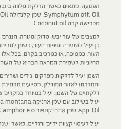
הפגועה. מתאים כאשר הדלקת מלווה ביובש 
מכבישה קרה Coconut oil.
למצבים של עור יבש, סדוק ומגורה, הנגרם בש
כן יעיל לשמירה וטיפוח העור, כשמן למרי
העור, כמסיכה, או כמרכיב בקרם. בכל אלו הכ
החיוניות לשמירת המראה הבריא של העור.
השמן יעיל לדלקות מפרקים, גידים ושרירים,
והחדרתו לאזור המודלק, מסייעים מבחינת
דלקתיים של השמן. יעיל במיוחד במקרים של
spp. Oil, שמן אתרי קמפור Camphor e.o ושמן אתרי של לבנדר Lavendula off. E.o.
יעיל לעיסוי קצוות ידיים ורגליים, כאשר י