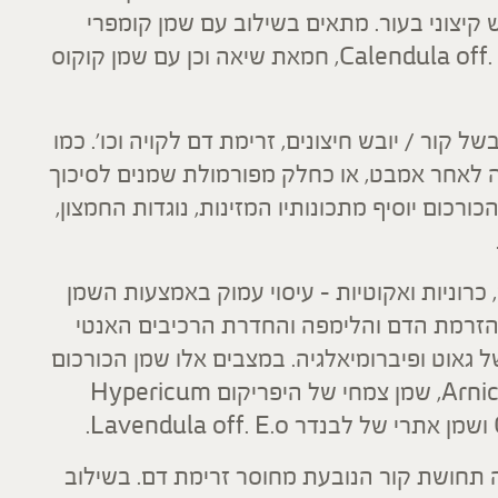
קיצוני בעור. מתאים בשילוב עם שמן קומפרי
Symphytum off. Oil, שמן קלנדולה Calendula off. Oil, חמאת שיאה וכן עם שמן קוקוס
ל קור / יובש חיצונים, זרימת דם לקויה וכו'. כמו
חה לאחר אמבט, או כחלק מפורמולת שמנים לסיכוך
ורכום יוסיף מתכונותיו המזינות, נוגדות החמצון,
 כרוניות ואקוטיות – עיסוי עמוק באמצעות השמן
 הזרמת הדם והלימפה והחדרת הרכיבים האנטי
 גאוט ופיברומיאלגיה. במצבים אלו שמן הכורכום
יעיל בשילוב עם שמן ארניקה Arnica montana, שמן צמחי של היפריקום Hypericum
שנה תחושת קור הנובעת מחוסר זרימת דם. בשילוב