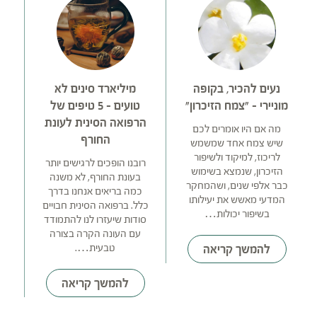
נעים להכיר, בקופה
מיליארד סינים לא
ק
מוניירי – "צמח הזיכרון"
טועים – 5 טיפים של
הרפואה הסינית לעונת
מה אם היו אומרים לכם
החורף
שיש צמח אחד שמשמש
לריכוז, למיקוד ולשיפור
ה
רובנו הופכים לרגישים יותר
הזיכרון, שנמצא בשימוש
ב
בעונת החורף, לא משנה
כבר אלפי שנים, ושהמחקר
ה
כמה בריאים אנחנו בדרך
המדעי מאשש את יעילותו
ה
כלל. ברפואה הסינית חבויים
בשיפור יכולות…
סודות שיעזרו לנו להתמודד
עם העונה הקרה בצורה
טבעית….
להמשך קריאה
להמשך קריאה