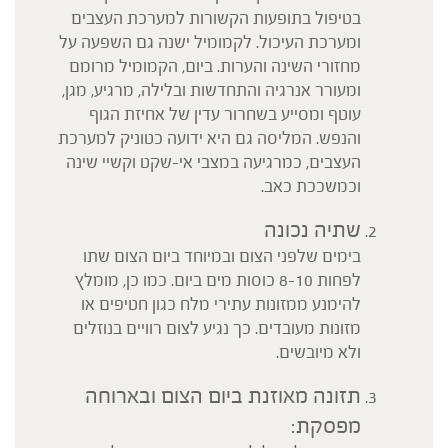
בטיפול בתופעות הקשורות למערכת העצבים
ומערכת העיכול. לקמומיל ישנה גם השפעה על
מחזורי השינה והערות. ביום, הקמומיל מרומם
ומעורר אנרגיה והתחדשות ובלילה, מרגיע, מגן,
עוטף ומסייע בשחרור עדין של אחיזת הגוף
והנפש. המליסה גם היא ידועה כטוניק למערכת
העצבים, כמרגיעה במצבי אי-שקט וקשיי שינה
וכמשככת כאב.
שתיה נכונה
בימים שלפני הצום ובמיוחד ביום הצום שתו
לפחות 8-10 כוסות מים ביום. כמו כן, מומלץ
להימנע ממזונות עתירי מלח כגון חטיפים או
מזונות מעובדים. כך נגיע לצום רוויים בנוזלים
ולא מיובשים.
תזונה מאוזנת ביום הצום ובארוחה
מפסקת: