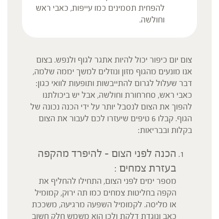
להפחית תסמינים כמו עייפות, כאבי ראש
וחולשה.
צום יום כיפור יכול להיות אתגר לגוף ולנפש. בצום
אנו מונעים מהגוף מזון ונוזלים למשך יממה שלמה,
דבר שעלול לגרום להתייבשות ותופעות לוואי כגון:
כאבי ראש, סחרחורת וחולשה, אבל יש ביכולתנו
להפוך את הצום לנסבל יותר על ידי הכנה נכונה של
הגוף. קבלו 6 טיפים שיעזרו לכם לעבור את הצום
בקלות ובבריאות:
הכנה לפני הצום – להיפרד מהקפה
בעזרת צמחים :
מספר ימים לפני הצום, התחילו להחליף את
הקפה בחליטות צמחים כמו תה ירוק, קמומיל
או מליסה. לקמומיל השפעה מרגיעה, משככת
כאב ונוגדת דלקת ולכן הוא משמש חלק חשוב