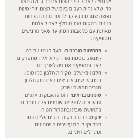
יש נטייה לאכול לפני הצום ארוחה גדולה מאוד
כדי שלא נהיה רעבים ביום של הצום. זוהי טעות
נפוצה שגורמת בעיקר לחוסר נוחות ונפיחות
בטנית. במקום זאת מומלץ לאכול צלחת
מאוזנת עם כל אבות המזון עד שאני מרגישים
מסופקים:
פחמימות מורכבות:
העדיפו מזונות כמו
קינואה, כוסמת ואורז מלא. אלה מתפרקים
לאט ומספקים אנרגיה לאורך זמן.
חלבונים:
שלבו מקורות חלבון כמו טופו,
דגים, עדשים, או ביצים בארוחות. חלבון
מגביר תחושת שובע.
שומנים בריאים:
הוסיפו אבוקדו, אגוזים
וזרעי צ'יה לתפריט. שומנים אלה תומכים
בתחושת שובע ובתפקוד המוח.
ירקות:
הרבו בירקות ירוקים עליים כמו
תרד וקייל. הם עשירים בוויטמינים
ומינרלים חיוניים.