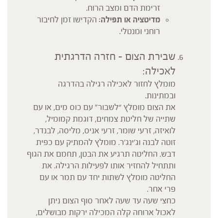
זרימת הדם ומצב הרוח.
מדיטציה או תפילה:
הקדישו זמן לחיבור
רוחני ומנטלי.
שבירת הצום – חזרה הדרגתית
לאכילה:
מומלץ לחזור לאכילה רגילה בהדרגה
ובמתינות.
את הצום מומלץ “לשבור” עם כוס מים, או עם
שתייה של חליטת צמחים, דוגמת קמומיל,
לואיזה, זרעי שומר, זרעי אניס, מליסה, לבנדר,
זוטה לבנה וג’ינג’ר. מומלץ להמתיק עם כפית
דבש. החליטה תרגיע את הבטן, תחמם את הגוף
ותתחיל להחזיר אותו לפעילות הרגילה. את
החליטה מומלץ לשתות יחד עם תמר או עם
פרי אחר.
כחצי שעה עד שעה לאחר סוף הצום ניתן
לאכול ארוחה קלה המכילה ירקות מבושלים,