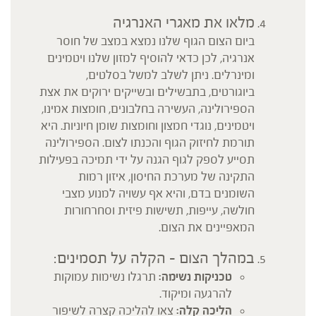
מלאו את מאגרי האנרגיה
ביום הצום הגוף שלנו נמצא במצב של חוסר
אנרגיה, לכן כדאי להוסיף למזון שלנו ויטמינים
ומינרלים. ניתן לשלב למשל בסלטים,
ביוגורטים, בתבשילים ובשייקים ירוקים את אצת
הספירולינה, העשירה בחלבונים, חומצות אמינו,
ויטמינים, נוגדי חמצון וחומצות שומן חיוניות. היא
תורמת לחיזוק הגוף והכנתו לצום. הספירולינה
תסייע לספק לגוף הגנה על ידי תמיכה בפעילות
התקינה של מערכת החיסון, איזון רמות
השומנים בדם, והיא אף עשויה למנוע מצבי
חולשה, עייפות, תשישות פיזית וסחרחורות
המאפיינים את הצום.
במהלך הצום – הקלה על תסמינים:
טכניקות נשימה:
תרגלו נשימות עמוקות
להרגעה ומיקוד.
הליכה קלה:
צאו להליכה קצרה לשיפור