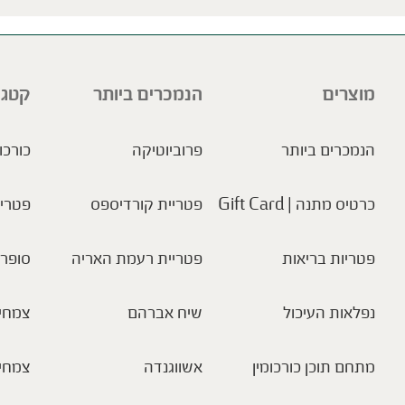
מוצרים
הנמכרים ביותר
קטגו
הנמכרים ביותר
פרוביוטיקה
כורכו
כרטיס מתנה | Gift Card
פטריית קורדיספס
פטריו
פטריות בריאות
פטריית רעמת האריה
סופר 
נפלאות העיכול
שיח אברהם
צמחי 
מתחם תוכן כורכומין
אשווגנדה
צמחי