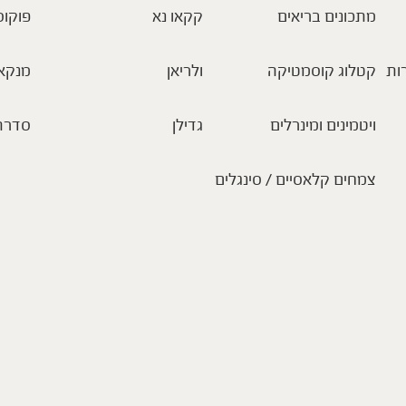
מתכונים בריאים
קקאו נא
פוקוס
ות
קטלוג קוסמטיקה
ולריאן
מנקא
ויטמינים ומינרלים
גדילן
סדרת
צמחים קלאסיים / סינגלים