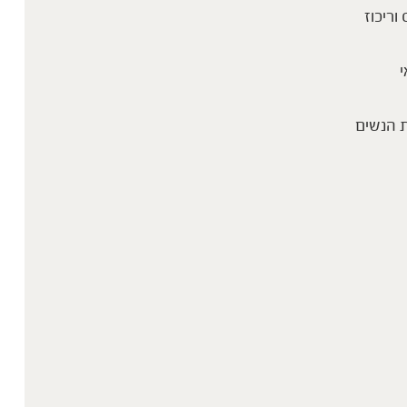
 וריכוז
י
 הנשים