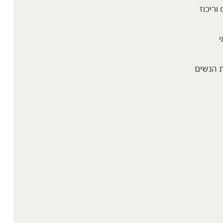
 וריכוז
י
 הנשים