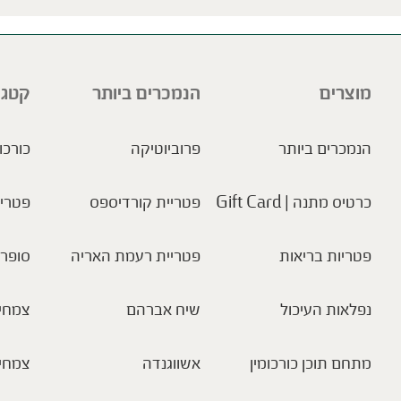
מוצרים
הנמכרים ביותר
קטגו
הנמכרים ביותר
פרוביוטיקה
כורכו
כרטיס מתנה | Gift Card
פטריית קורדיספס
פטריו
פטריות בריאות
פטריית רעמת האריה
סופר 
נפלאות העיכול
שיח אברהם
צמחי 
מתחם תוכן כורכומין
אשווגנדה
צמחי