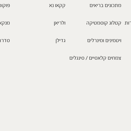
מתכונים בריאים
קקאו נא
פוקוס
ות
קטלוג קוסמטיקה
ולריאן
מנקא
ויטמינים ומינרלים
גדילן
סדרת
צמחים קלאסיים / סינגלים