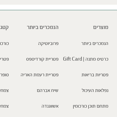
מוצרים
הנמכרים ביותר
קטגו
הנמכרים ביותר
פרוביוטיקה
כורכו
כרטיס מתנה | Gift Card
פטריית קורדיספס
פטריו
פטריות בריאות
פטריית רעמת האריה
סופר 
נפלאות העיכול
שיח אברהם
צמחי 
מתחם תוכן כורכומין
אשווגנדה
צמחי