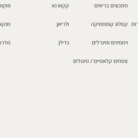
מתכונים בריאים
קקאו נא
פוקוס
ות
קטלוג קוסמטיקה
ולריאן
מנקא
ויטמינים ומינרלים
גדילן
סדרת
צמחים קלאסיים / סינגלים