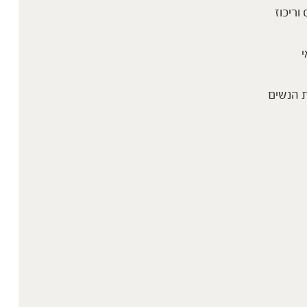
 וריכוז
י
 הנשים