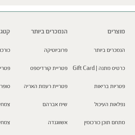
מוצרים
הנמכרים ביותר
קטגו
הנמכרים ביותר
פרוביוטיקה
כורכו
כרטיס מתנה | Gift Card
פטריית קורדיספס
פטריו
פטריות בריאות
פטריית רעמת האריה
סופר 
נפלאות העיכול
שיח אברהם
צמחי 
מתחם תוכן כורכומין
אשווגנדה
צמחי