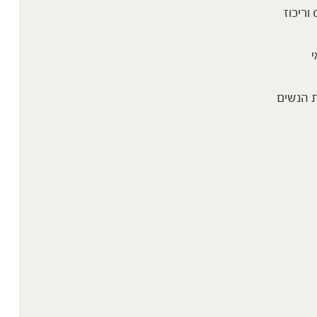
 וריכוז
י
 הנשים