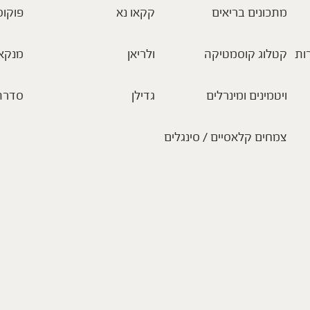
מתכונים בריאים
קקאו נא
פוקוס
ות
קטלוג קוסמטיקה
ולריאן
מנקא
ויטמינים ומינרלים
גדילן
סדרת
צמחים קלאסיים / סינגלים