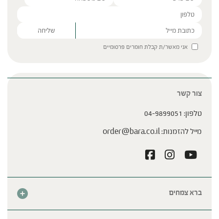
Please leave this field empty.
אני מאשר/ת קבלת חומרים פרסומיים
צור קשר
טלפון:
04-9899051
מייל להזמנות:
order@bara.co.il
ברא צמחים
אודות