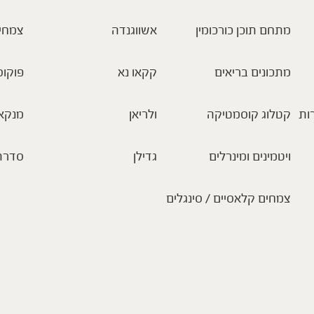
מתחם תוכן כורכומין
אשווגנדה
צמחי
מתכונים בריאים
קקאו נא
פוקוס
ות
קטלוג קוסמטיקה
ולריאן
מנקא
ויטמינים ומינרלים
גדילן
סדרת
צמחים קלאסיים / סינגלים