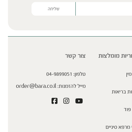
Please lea
ריות מומלצות
צור קשר
איך הפטריות הפכו לסטאריות של עולם
הבריאות
מין
טלפון:
04-9899051
מייל להזמנות:
order@bara.co.il
ת בריאות
פוד
מרפא סיניים