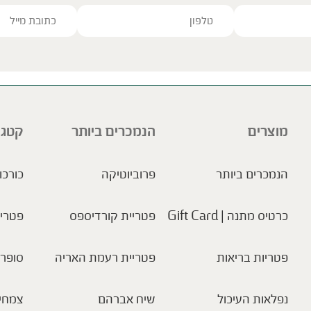
ve this field empty.
מוצרים
הנמכרים ביותר
קטגו
הנמכרים ביותר
פרוביוטיקה
כורכו
כרטיס מתנה | Gift Card
פטריית קורדיספס
פטריו
פטריות בריאות
פטריית רעמת האריה
סופר 
נפלאות העיכול
שיח אברהם
צמחי 