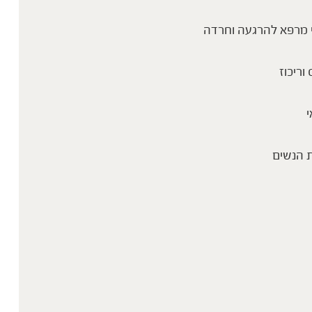
מה זה באמת דיטוקס ולמי זה מתאים?
 מרפא להרגעה וחרדה
 וריכוז
י
 הנשים
פטריות מרפא: הטרנד שסחף את הרשת