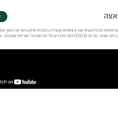
אצה
ל
טורופתית והרבליסטית מברא צמחים מסבירה בתכנית מילון היופי מה הופך את
והמאצ’ה למקורות טבעיים של איזון, ניקוי וחיוניות. מה ההבדל בין תה ירוק לתה שחור, מה זה EGCG ולמה מדברים על “טרמוגנזה”