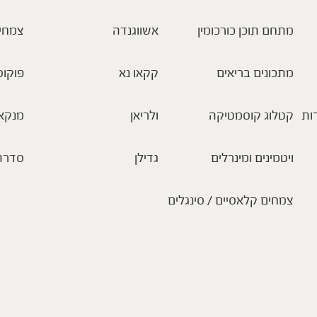
מתחם תוכן כורכומין
אשווגנדה
צמחי
מתכונים בריאים
קקאו נא
פוקוס
ות
קטלוג קוסמטיקה
ולריאן
מנקא
ויטמינים ומינרלים
גדילן
סדרת
צמחים קלאסיים / סינגלים