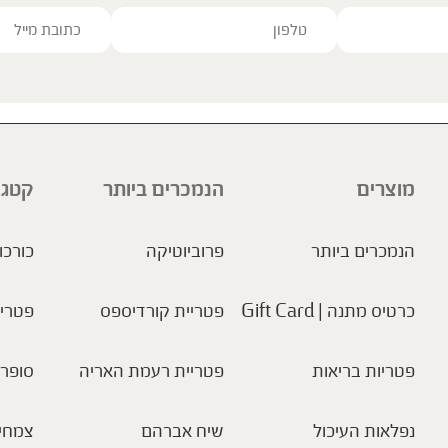
ve this field empty.
מוצרים
הנמכרים ביותר
קטגו
הנמכרים ביותר
פרוביוטיקה
כורכו
כרטיס מתנה | Gift Card
פטריית קורדיספס
פטריו
פטריות בריאות
פטריית רעמת האריה
סופר 
נפלאות העיכול
שיח אברהם
צמחי 