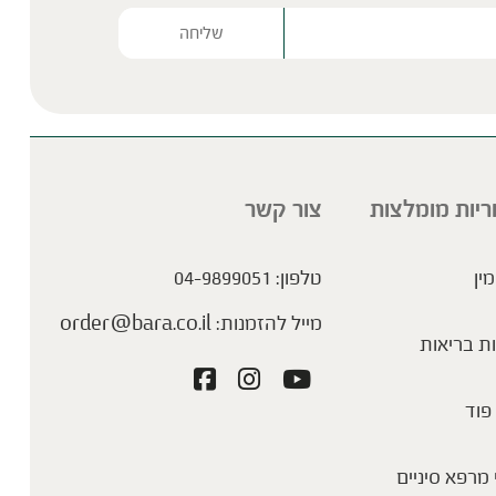
Please lea
ריות מומלצות
צור קשר
איך הפטריות הפכו לסטאריות של עולם
הבריאות
מין
טלפון:
04-9899051
מייל להזמנות:
order@bara.co.il
ת בריאות
פוד
מרפא סיניים