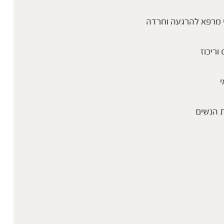
כל מה שצריך לדעת על תה ירוק ומאצה
 מרפא להרגעה וחרדה
 וריכוז
י
 הנשים
מה זה באמת דיטוקס ולמי זה מתאים?