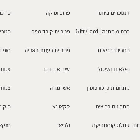
הנמכרים ביותר
פרוביוטיקה
כורכו
כרטיס מתנה | Gift Card
פטריית קורדיספס
פטריו
פטריות בריאות
פטריית רעמת האריה
סופר 
נפלאות העיכול
שיח אברהם
צמחי 
מתחם תוכן כורכומין
אשווגנדה
צמחי
מתכונים בריאים
קקאו נא
פוקוס
ות
קטלוג קוסמטיקה
ולריאן
מנקא