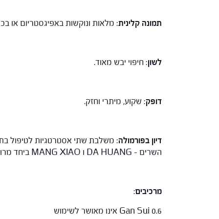
תמונה קלינית
: מלאות ונוקשות באפיגסטריום או בכ
לשון
: חיפוי יבש מאוד.
דופק
: שקוע, מיתרי וחזק.
דיון בפורמולה
השרים – DA HUANG ו MANG XIAO ביחד מרוקנים ומשחררים את ההצטברות על רקע החום ע"י לחלוח וריכוך.
מרכיבים
:
Gan Sui 0.6 אינו מאושר לשימוש