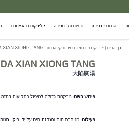
ת
הנמכרים ביותר
חנויות ונק' מכירה
קליניקות ברא צמחים
מר
דף הבית
|
אינדקס פורמולות סיניות קלאסיות
|
A XIAN XIONG TANG
DA XIAN XIONG TANG
大陷胸湯
פירוש השם
: מרקחת גדולה לטיפול בתקיעות בחזה.
פעילות
: מטהרת חום ומנקזת מים על ידי ריקון מטה.