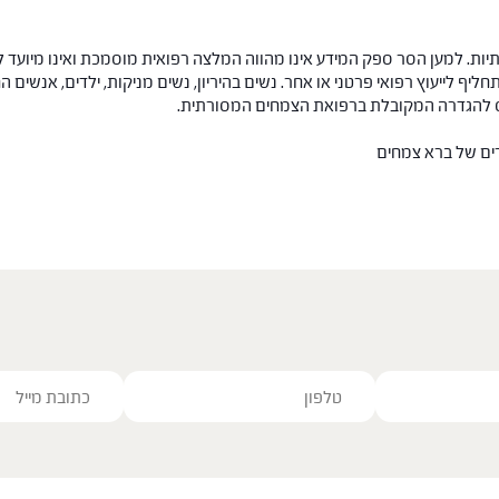
ות. למען הסר ספק המידע אינו מהווה המלצה רפואית מוסמכת ואינו מיועד ל
תחליף לייעוץ רפואי פרטני או אחר. נשים בהיריון, נשים מניקות, ילדים, אנשים
חס להגדרה המקובלת ברפואת הצמחים המסורתית.
רים של ברא צמחים
ve this field empty.