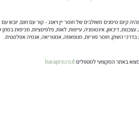
ה קיום סימנים משולבים של חוסר יין ויאנג – קור עם חום, יובש עם ה
ה, עצבנות, דיכאון, אינסומניה, עייפות, לאות, פלפיטציות, תכיפות ב
 בדרכי השתן, חוסר פוריות, מנופאוזה, אמנוריאה, אנמיה אפלסטית.
 למצוא באתר המקצועי למטפלים
barapro.co.il