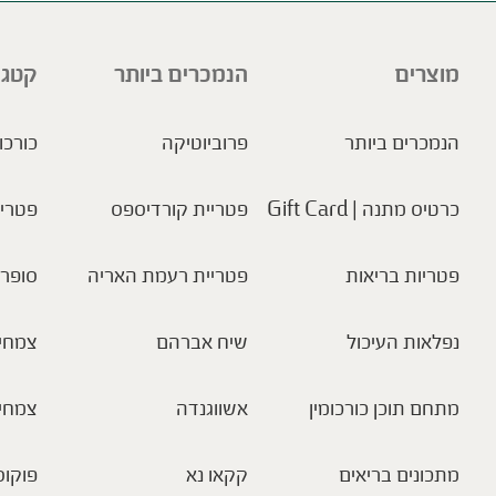
מוצרים
הנמכרים ביותר
קטגו
הנמכרים ביותר
פרוביוטיקה
כורכו
כרטיס מתנה | Gift Card
פטריית קורדיספס
פטריו
פטריות בריאות
פטריית רעמת האריה
סופר 
נפלאות העיכול
שיח אברהם
צמחי 
מתחם תוכן כורכומין
אשווגנדה
צמחי
מתכונים בריאים
קקאו נא
פוקוס