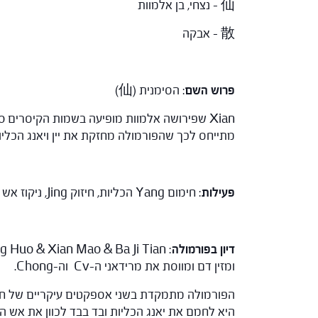
仙 – נצחי, בן אלמוות
散 – אבקה
פרוש השם
: הסימנית (仙)
מתייחס לכך שהפורמולה מחזקת את יין ויאנג הכלי
פעילות
: חימום Yang הכליות, חיזוק Jing, ניקוז אש הכליות והסדרת Cv ו- Chong.
דיון בפורמולה
ומזין דם ומווסת את מרידאני ה-Cv וה-Chong.
הפורמולה מתמקדת בשני אספקטים עיקריים של חוסר
היא לחמם את יאנג הכליות ובד בבד לכוון את אש הכ