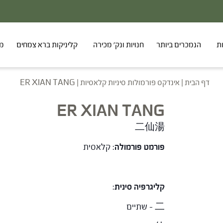
ת
הנמכרים ביותר
חנויות ונק' מכירה
קליניקות ברא צמחים
מר
דף הבית
|
אינדקס פורמולות סיניות קלאסיות
|
ER XIAN TANG
ER XIAN TANG
二仙湯
פורמט פורמולה
: קלאסית
קליגרפיה סינית
:
二 – שתיים