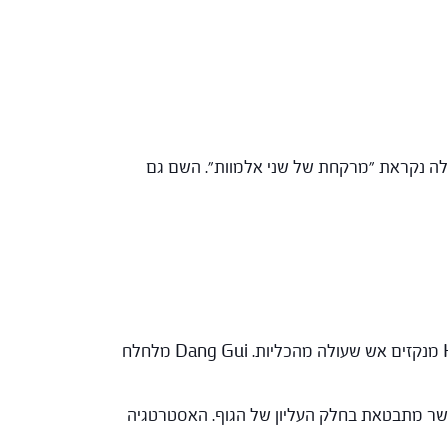
מות הקיסרים Yin Yang Huo & Xian Mao שנקרא גם Xian Ling Pi, לכן הפורמולה נקראת "מרקחת של שני אלמוות". השם גם
: Yin Yang Huo & Xian Mao & Ba Ji Tian מחזקים ומחממים את יאנג הכליות, Huang Bai & Zhi Mu מנקזים אש שעולה מהכליות. Dang Gui מלחלח
 אשר מתבטאת בחלק העליון של הגוף. האסטרטגיה