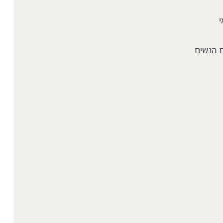
י
 הנשים