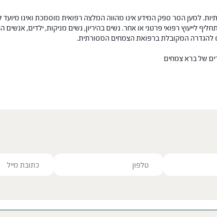
ות. למען הסר ספק המידע אינו מהווה המלצה רפואית מוסמכת ואינו מיועד ל
תחליף לייעוץ רפואי פרטני או אחר. נשים בהיריון, נשים מניקות, ילדים, אנשים
חס להגדרה המקובלת ברפואת הצמחים המסורתית.
רים של ברא צמחים
ve this field empty.