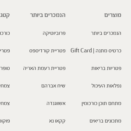
מוצרים
הנמכרים ביותר
קטגו
הנמכרים ביותר
פרוביוטיקה
כורכו
כרטיס מתנה | Gift Card
פטריית קורדיספס
פטריו
פטריות בריאות
פטריית רעמת האריה
סופר 
נפלאות העיכול
שיח אברהם
צמחי 
מתחם תוכן כורכומין
אשווגנדה
צמחי
מתכונים בריאים
קקאו נא
פוקוס