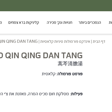
ת
הנמכרים ביותר
חנויות ונק' מכירה
קליניקות ברא צמחים
מר
דף הבית
|
אינדקס פורמולות סיניות קלאסיות
|
QIN QING DAN TANG
O QIN QING DAN TANG
蒿芩清膽湯
פורמט פורמולה
: קלאסית
פעילות
: מסלקת חום מכיס המרה, מאזנת את צ'י הק