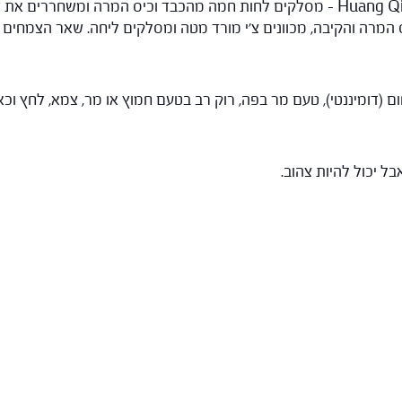
(דומיננטי), טעם מר בפה, רוק רב בטעם חמוץ או מר, צמא, לחץ וכאב
בל יכול להיות צהוב.