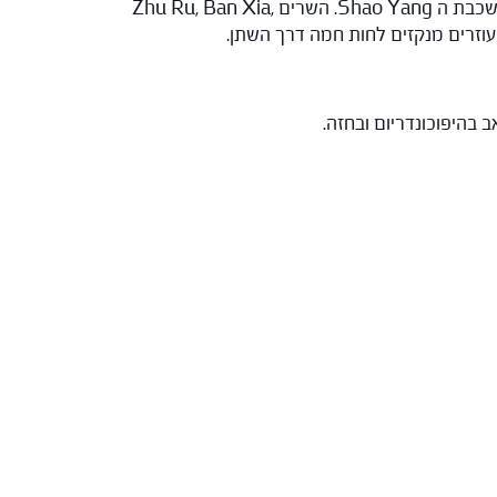
: הקיסרים בפורמולה, Qing Hao ו Huang Qin – מסלקים לחות חמה מהכבד וכיס המרה ומשחררים את שכבת ה Shao Yang. השרים Zhu Ru, Ban Xia,
 בהיפוכונדריום ובחזה.