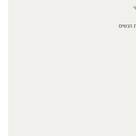
י
 הנשים