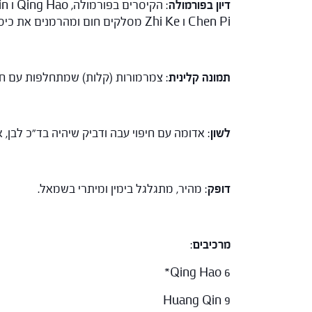
דיון בפורמולה
Chen Pi ו Zhi Ke מסלקים חום ומהרמנים את כיס המרה והקיבה, מכוונים צ'י מורד מטה ומסלקים ליחה. שאר הצמחים עוזרים מנקזים לחות חמה דרך השתן.
תמונה קלינית
: צמרמורות (קלות) שמתחלפות עם חום 
לשון
: אדומה עם חיפוי עבה ודביק שיהיה בד"כ לבן, א
דופק
: מהיר, מתגלגל בימין ומיתרי בשמאל.
מרכיבים
:
Qing Hao 6*
Huang Qin 9