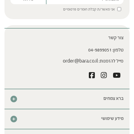
Please leave this field empty.
אני מאשר/ת קבלת חומרים פרסומיים
צור קשר
טלפון:
04-9899051
מייל להזמנות:
order@bara.co.il
ברא צמחים
אודות
חנות
מידע שימושי
צור קשר
מבצע החודש