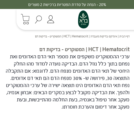
20% - הנחה על סדרת הפטריות ברכישת 2 מוצרים
דף הבית
|
אינדקס בדיקות מעבדה
|
HCT | Hematocrit | המטוקריט – בדיקות דם
HCT | Hematocrit | המטוקריט – בדיקות דם
ערכי ההמטוקריט משקפים את מספר תאי הדם האדומים ואת
נפחם בתוך כלל נוזל הדם.
הבדיקה נועדה למדוד מהו החלק
היחסי של תאי הדם האדומים מנפח הדם. לדוגמא: אם התקבלה
התוצאה 30, פירושה ש- 30% מנפח הדם הם תאי דם אדומים.
נפח תאי הדם האדומים הינו תוצאה ישירה של ערכי ההמטוקריט
ולהפך. את הבדיקה מקובל לבצע במקרים הבאים: אבחון אנמיה,
מעקב אחר טיפול באנמיה, בעת החלמה מהתייבשות, ובעת
מעקב אחר דימום והערכת חומרתו.