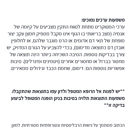
משמעות ערכים נמוכים:
ערכי המטוקריט מתחת לטווח התקין מצביעים על קיומה של
אנמיה (מצב בריאותי בו הגוף אינו מקבל מספיק חמצן עקב יצור
מופחת של תאי דם אדומים או הרס מוגבר שלהם, או לחלופין
אובדן דם כתוצאה מדימום), בכדי להצביע על הגורם המדויק, יש
צורך בבדיקות נוספות. הסיבה השכיחה ביותר הינה תוצאה של
מחסור בברזל או מחסורים אחרים (ויטמינים ומינרלים). סיבות
אפשריות נוספות הם: דימום, שחמת הכבד וגידולים ממאירים.
**יש לפנות אל הרופא המטפל ולדון עמו בתוצאות שהתקבלו.
משמעות התוצאות תלויה בסיבות בגינן הופנה המטופל לביצוע
בדיקה זו**
הכתוב מסתמך על גישות הרבליסטיות ונטורופתיות מסורתיות. למען