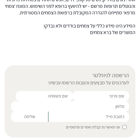
והנוטלים תרופות מרשם – יש להיוועץ ברופא לפני השימוש. המונח 'צמחי
מרפא' מתייחס להגדרה המקובלת ברפואת הצמחים המסורתית.
המידע הינו מידע כללי על צמחים בודדים ולא נבדקו
המוצרים של ברא צמחים
הרשמה לניוזלטר
לעדכונים על מבצעים והטבות הרשמו עכשיו!
Please leave this field empty.
אני מאשר/ת קבלת חומרים פרסומיים