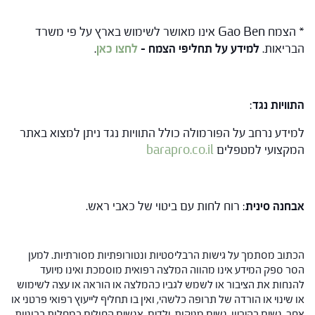
* הצמח Gao Ben אינו מאושר לשימוש בארץ על פי משרד
הבריאות.
למידע על תחליפי הצמח –
לחצו כאן
.
התוויות נגד
:
למידע נרחב על הפורמולה כולל התוויות נגד ניתן למצוא באתר
המקצועי למטפלים
barapro.co.il
אבחנה סינית
: רוח לחות עם ביטוי של כאבי ראש.
הכתוב מסתמך על גישות הרבליסטיות ונטורופתיות מסורתיות. למען
הסר ספק המידע אינו מהווה המלצה רפואית מוסמכת ואינו מיועד
להנחות את הציבור או לשמש לגביו כהמלצה או הוראה או עצה לשימוש
או שינוי או הורדה של תרופה כלשהי, ואין בו תחליף לייעוץ רפואי פרטני או
אחר. נשים בהיריון, נשים מניקות, ילדים, אנשים החולים במחלות כרוניות