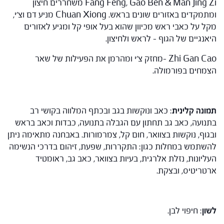
Fang Feng, Gao Ben & Man Jing Zi משחררים חיצון
ומתמקדים באזורים שונים בראש. Chuan Xiong מניע דם וצ'י,
מקל על כאבי ראש מכיוון שהוא בעל אופי קל ומגיע לאזורים
היאנגיים של הגוף – לראש ולחיצון.
Zhi Gan Cao –מחזק צ'י ומהרמן את הפעילות של שאר
הצמחים בפורמולה.
תמונה קלינית
: כאב ונוקשות בגב ובכתף המלווה בקושי רב
בתנועה, כאב גב תחתון עם הגבלה בתנועה, כבדות וכאב בראש
ובגוף, נוקשות בצוואר, חום קל, צמרמורות. באבחנה מתאימה ניתן
להשתמש במחלות כגון: התקררות, שפעת, זיהום בדרכי הנשימה
העליונות, נזלת אלרגית, בעיות בצוואר, כאב גב, ראומטיד
ארטריטיס, ובצקת.
לשון
: חיפוי לבן.