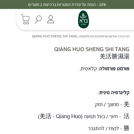
20% - הנחה על סדרת הפטריות ברכישת 2 מוצרים
דף הבית
|
אינדקס פורמולות סיניות קלאסיות
|
QIANG HUO SHENG SHI TANG
QIANG HUO SHENG SHI TANG
羌活勝濕湯
פורמט פורמולה
: קלאסית.
קליגרפיה סינית
:
羌 – מחונך / חזק
活 – חיוני / בעל תנועה (羌活 – Qiang Huo)
勝 – לנצח / להתגבר