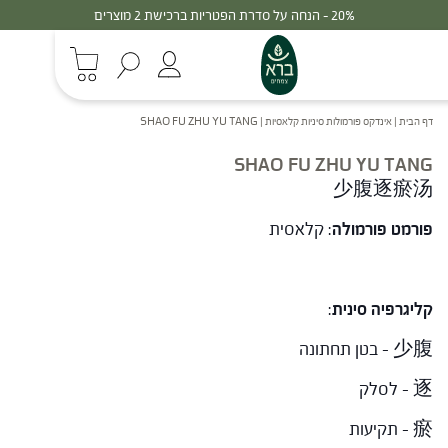
20% - הנחה על סדרת הפטריות ברכישת 2 מוצרים
דף הבית
|
אינדקס פורמולות סיניות קלאסיות
|
SHAO FU ZHU YU TANG
SHAO FU ZHU YU TANG
少腹逐瘀汤
פורמט פורמולה
: קלאסית
קליגרפיה סינית
:
少腹 – בטן תחתונה
逐 – לסלק
瘀 – תקיעות