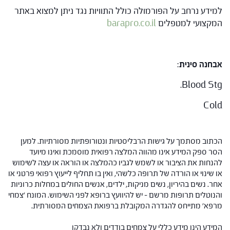
למידע נרחב על הפורמולה כולל התוויות נגד ניתן למצוא באתר
המקצועי למטפלים
barapro.co.il
אבחנה סינית
:
Blood Stg.
Cold
הכתוב מסתמך על גישות הרבליסטיות ונטורופתיות מסורתיות. למען
הסר ספק המידע אינו מהווה המלצה רפואית מוסמכת ואינו מיועד
להנחות את הציבור או לשמש לגביו כהמלצה או הוראה או עצה לשימוש
או שינוי או הורדה של תרופה כלשהי, ואין בו תחליף לייעוץ רפואי פרטני או
אחר. נשים בהיריון, נשים מניקות, ילדים, אנשים החולים במחלות כרוניות
והנוטלים תרופות מרשם – יש להיוועץ ברופא לפני השימוש. המונח 'צמחי
מרפא' מתייחס להגדרה המקובלת ברפואת הצמחים המסורתית.
המידע הינו מידע כללי על צמחים בודדים ולא נבדקו