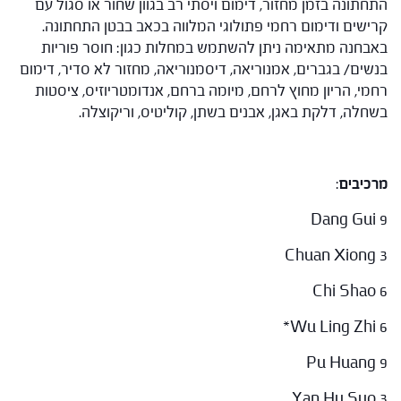
התחתונה בזמן מחזור, דימום ויסתי רב בגוון שחור או סגול עם
קרישים ודימום רחמי פתולוגי המלווה בכאב בבטן התחתונה.
באבחנה מתאימה ניתן להשתמש במחלות כגון: חוסר פוריות
בנשים/ בגברים, אמנוריאה, דיסמנוריאה, מחזור לא סדיר, דימום
רחמי, הריון מחוץ לרחם, מיומה ברחם, אנדומטריוזיס, ציסטות
בשחלה, דלקת באגן, אבנים בשתן, קוליטיס, וריקוצלה.
מרכיבים
:
Dang Gui 9
Chuan Xiong 3
Chi Shao 6
Wu Ling Zhi 6*
Pu Huang 9
Yan Hu Suo 3