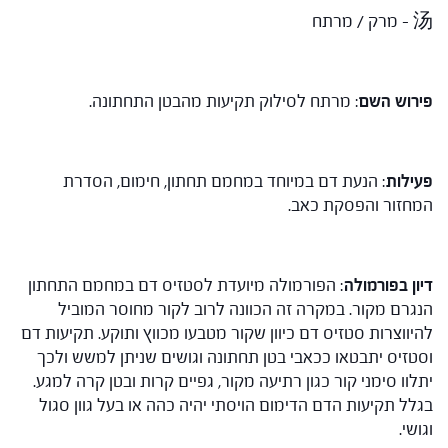
汤 – מרק / מרתח
פירוש השם
: מרתח לסילוק תקיעות מהבטן התחתונה.
פעילות
: הנעת דם במיוחד במחמם תחתון, חימום, הסדרת
המחזור והפסקת כאב.
דיון בפורמולה
: הפורמולה מיועדת לסטזיס דם במחמם התחתון
הנגרם מקור. במקרה זה הכוונה לרוב לקור מחוסר המוביל
להיווצרות סטזיס דם כיוון שקור מטבעו מכווץ ותוקע. תקיעות דם
וסטזיס יתבטאו ככאבי בטן תחתונה וגושים שניתן למשש ולכך
יתלוו סימני קור כגון רתיעה מקור, גפיים קרות ובטן קרה למגע.
בגלל תקיעות הדם הדימום הויסתי יהיה כהה או בעל גוון סגול
וגושי.