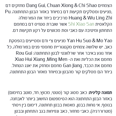
הצמחים Dang Gui, Chuan Xiong & Chi Shao מחזקים דם
,מניעים ומסלקים תקיעות דם במיוחד באזור הבטן התחתונה. Pu
Huang & Wu Ling Zhi מרכיבים ביחד את הפורמולה
הקלאסית
Shi Xiao San
אשר שוברת סטזיס דם במחמם
התחתון ומיטיבה עם כאבי וסת מכווצים על רקע תקיעות דם.
Yan Hu Suo & Mo Yao מניעים צ'י ודם ומסייעים בהפסקת
כאב. יש שלושה צמחים מקטגוריית מחממי פנים בפורמולה, כל
אחד נוגע באיבר אחר שרלוונטי לבטן התחתונה: Rou Gui
מחמם את הכליות ואת ה- Xiao Hui Xiang ,Ming Men
מחמם את הכבד, Gan Jiang מחמם ומחזק את יאנג הטחול.
ביחד הם מסלקים קור מהבטן ובמיוחד מאזור הבטן התחתונה.
תמונה קלינית
: כאב מסוג קור (סטטי, מכווץ, חד, מוטב בחימום)
באזור הבטן התחתונה הוא הסימפטום החשוב ביותר לאבחנה.
בנוסף, אי נוחות בבטן, מאסות בבטן תחתונה, דימום בין ויסתי
(מטרוררגיה), כאבי מחזור, כאב ונפיחות בגב התחתון ובבטן