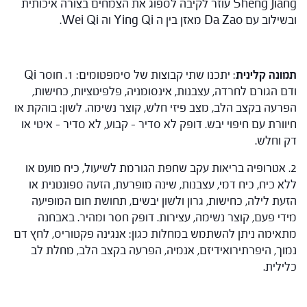
Sheng Jiang עוזר לקיבה לספוג את הצמחים בצורה איכותית
ובשילוב עם Da Zao מאזן בין ה Ying Qi וה Wei Qi.
תמונה קלינית
: יתכנו שתי קבוצות של סימפטומים: 1. חוסר Qi
ודם הגורם לחרדה, עצבנות, אינסומניה, פלפיטציות, כחישות,
הפרעה בקצב הלב, מצב פיזי חלש, קוצר נשימה. לשון: בוהקת או
חיוורת עם חיפוי יבש. דופק לא סדיר – קבוע, לא סדיר – איטי או
דק וחלש.
2. אטרופיה בריאות עקב שחפת הגורמת לשיעול, כיח מועט או
ללא כיח, כיח דמי, עצבנות, שינה מופרעת, הזעה ספונטנית או
הזעת לילה, כחישות, גרון ולשון יבשים, תחושת חום המופיעה
מידי פעם, קוצר נשימה, עצירות. דופק חסר ומהיר. באבחנה
מתאימה ניתן להשתמש במחלות כגון: אנגינה פקטוריס, לחץ דם
נמוך, היפרתירואידיזם, אנמיה, הפרעה בקצב הלב, מחלת לב
כלילית.