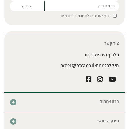
Please leave this field empty.
אני מאשר/ת קבלת חומרים פרסומיים
צור קשר
טלפון:
04-9899051
מייל להזמנות:
order@bara.co.il
ברא צמחים
אודות
חנות
מידע שימושי
צור קשר
מבצע החודש