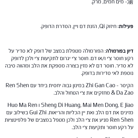
湯– מים חמים, מרק.
פעילות:
חיזוק Qi, הזנת דם ויין, הסדרת הדופק.
דיון בפורמולה
: הפורמולה מטפלת במצב של דופק לא סדיר על
רקע חוסר צ'י ו/או דם. חוסר צ'י יגרום לתקיעות צ'י ולכן לדופק
לא סדיר. חוסר דם לא מזין בצורה מספקת את הלב ומהווה סיבה
נוספת לאי סדירות בדופק.
הקיסר – Zhi Gan Cao במינון גבוה יחסית ביחד עם Ren Shen
& Da Zao מחזקים את צ'י הטחול והלב.
Sheng Di Huang, Mai Men Dong, E Jiao ו Huo Ma Ren
מזינים את דם הלב ואת יין הכליות והריאות. Gui Zhi בשילוב עם
Ren Shen מניע את צ'י הלב ולכן מטפל במצבים של פלפיטציות
על רקע חוסר ותקיעות צ'י הלב.