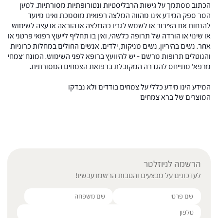
הכתוב מסתמך על גישות הרבליסטיות ונטורופתיות מסורתיות. למען
הסר ספק המידע אינו מהווה המלצה רפואית מוסמכת ואינו מיועד
להנחות את הציבור או לשמש לגביו כהמלצה או הוראה או עצה לשימוש
או שינוי או הורדה של תרופה כלשהי, ואין בו תחליף לייעוץ רפואי פרטני או
אחר. נשים בהיריון, נשים מניקות, ילדים, אנשים החולים במחלות כרוניות
והנוטלים תרופות מרשם – יש להיוועץ ברופא לפני השימוש. המונח 'צמחי
מרפא' מתייחס להגדרה המקובלת ברפואת הצמחים המסורתית.
המידע הינו מידע כללי על צמחים בודדים ולא נבדקו
המוצרים של ברא צמחים
הרשמה לניוזלטר
לעדכונים על מבצעים והטבות הרשמו עכשיו!