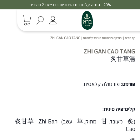
30% - הנחה על סדרת הפטריות ברכישת 3 מוצרים
דף הבית
|
אינדקס פורמולות סיניות קלאסיות
|
ZHI GAN CAO TANG
ZHI GAN CAO TANG
炙甘草湯
פורמט
: פורמולה קלאסית
קליגרפיה סינית
:
(炙 – מעובד, 甘 – מתוק, 草 – עשב) 炙甘草 – Zhi Gan
Cao