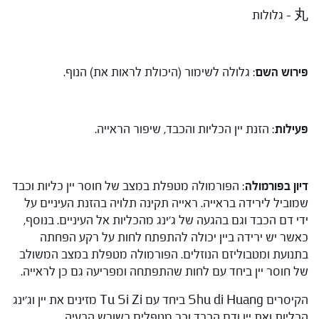
丸 – גלולות
פירוש השם
: גלולה לשימור (היכולת לראות את) הנוף.
פעילות
: הזנת יין הכליות והכבד, שיפור הראייה.
דיון בפורמולה
: הפורמולה מטפלת במצב של חוסר יין כליות וכבד
שמוביל לירידה בראייה. ראייה תקינה תלויה בהזנת העיניים על
ידי דם הכבד וגם בהגעה של ג'ינג מהכליות אל העיניים. בנוסף,
כאשר יש ירידה ביין יכולה להתפתח לחות על רקע הפחתה
בתנועת ומטבוליזם הנוזלים. הפורמולה מטפלת במצב המשולב
של חוסר יין ביחד עם לחות שהתפתחה ומפריעה גם כן לראייה.
הקיסרים Shu di Huang ביחד עם Tu Si Zi מזינים את יין וג'ינג
הכליות ואת יין ודם הכבד וכך מטפלים בשורש הבעיה.