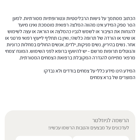
הכתוב מסתמך על גישות הרבליסטיות ונטורופתיות מסורתיות. למען
הסר ספק המידע אינו מהווה המלצה רפואית מוסמכת ואינו מיועד
להנחות את הציבור או לשמש לגביו כהמלצה או הוראה או עצה לשימוש
או שינוי או הורדה של תרופה כלשהי, ואין בו תחליף לייעוץ רפואי פרטני או
אחר. נשים בהיריון, נשים מניקות, ילדים, אנשים החולים במחלות כרוניות
והנוטלים תרופות מרשם – יש להיוועץ ברופא לפני השימוש. המונח 'צמחי
מרפא' מתייחס להגדרה המקובלת ברפואת הצמחים המסורתית.
המידע הינו מידע כללי על צמחים בודדים ולא נבדקו
המוצרים של ברא צמחים
הרשמה לניוזלטר
לעדכונים על מבצעים והטבות הרשמו עכשיו!