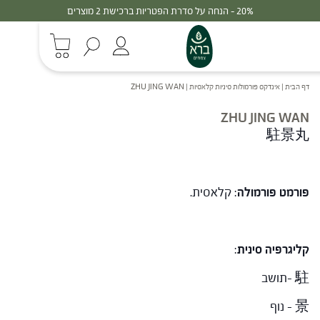
20% - הנחה על סדרת הפטריות ברכישת 2 מוצרים
דף הבית
|
אינדקס פורמולות סיניות קלאסיות
|
ZHU JING WAN
ZHU JING WAN
駐景丸
פורמט פורמולה
: קלאסית.
קליגרפיה סינית
:
駐 –תושב
景 – נוף