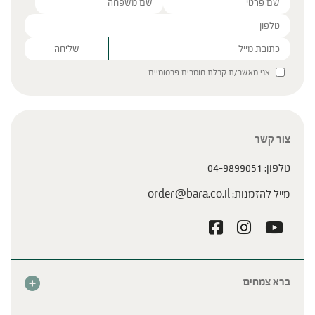
Please leave this field empty.
אני מאשר/ת קבלת חומרים פרסומיים
צור קשר
טלפון:
04-9899051
מייל להזמנות:
order@bara.co.il
ברא צמחים
אודות