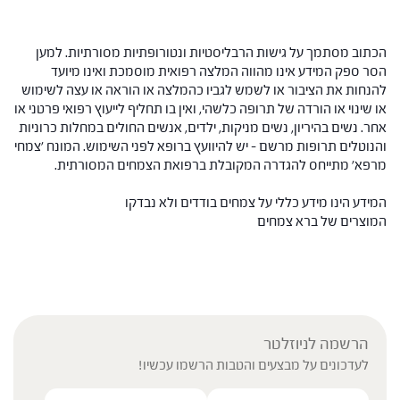
הכתוב מסתמך על גישות הרבליסטיות ונטורופתיות מסורתיות. למען
הסר ספק המידע אינו מהווה המלצה רפואית מוסמכת ואינו מיועד
להנחות את הציבור או לשמש לגביו כהמלצה או הוראה או עצה לשימוש
או שינוי או הורדה של תרופה כלשהי, ואין בו תחליף לייעוץ רפואי פרטני או
אחר. נשים בהיריון, נשים מניקות, ילדים, אנשים החולים במחלות כרוניות
והנוטלים תרופות מרשם – יש להיוועץ ברופא לפני השימוש. המונח 'צמחי
מרפא' מתייחס להגדרה המקובלת ברפואת הצמחים המסורתית.
המידע הינו מידע כללי על צמחים בודדים ולא נבדקו
המוצרים של ברא צמחים
הרשמה לניוזלטר
לעדכונים על מבצעים והטבות הרשמו עכשיו!