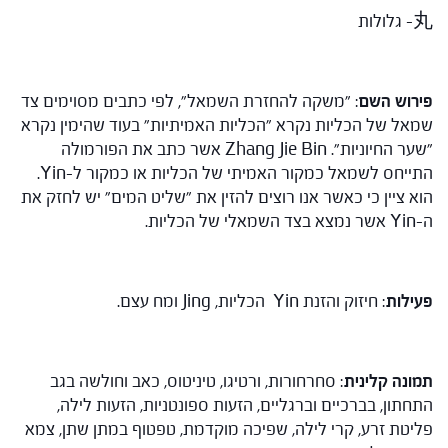
丸- גלולות
פירוש השם
: "משקה להחזרת השמאל", לפי כתבים מסוימים צד
שמאל של הכליות נקרא "הכליות האמיתיות" בעוד שהימין נקרא
"שער החיוניות". Zhang Jie Bin אשר כתב את הפורמולה
התייחס לשמאל כמקור האמיתי של הכליות או כמקור ל-Yin.
הוא ציין כי כאשר אנו רוצים להזין את "שליט המים" יש לחזק את
ה-Yin אשר נמצא בצד השמאלי של הכליות.
פעילות
: חיזוק והזנת Yin הכליות, Jing ומח עצם.
תמונה קלינית
: סחרחורות, ורטיגו, טיניטוס, כאב וחולשה בגב
התחתון, בברכיים וברגליים, הזעות ספונטניות, הזעות לילה,
פליטת זרע, קרי לילה, שפיכה מוקדמת, טפטוף במתן שתן, צמא