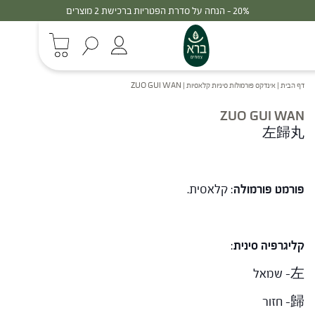
 על סדרת הפטריות ברכישת 2 מוצרים
30% - הנחה
דף הבית
|
אינדקס פורמולות סיניות קלאסיות
|
ZUO GUI WAN
ZUO GUI WAN
左歸丸
פורמט פורמולה
: קלאסית.
קליגרפיה סינית
:
左- שמאל
歸- חזור