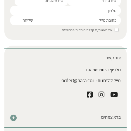
Please leave this field empty.
אני מאשר/ת קבלת חומרים פרסומיים
צור קשר
טלפון:
04-9899051
מייל להזמנות:
order@bara.co.il
ברא צמחים
אודות