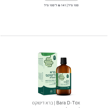
100 מ"ל |
141
₪
ל־100 מ"ל
Bara D-Tox | ברא דיטוקס