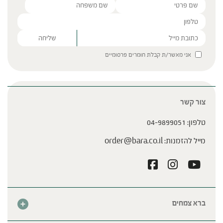
Please leave this field empty.
אני מאשר/ת קבלת חומרים פרסומיים
צור קשר
טלפון:
04-9899051
מייל להזמנות:
order@bara.co.il
ברא צמחים
אודות