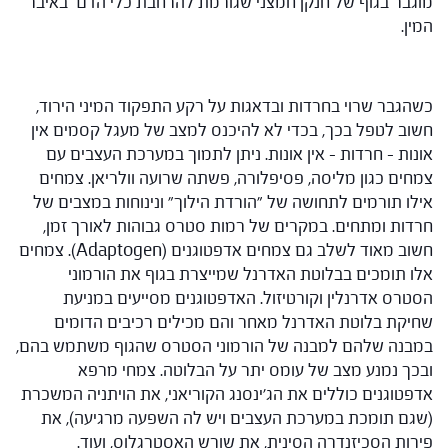
מוגבר בגוף של חנקן חמצני שגורמת להרחבת כלי הדם באיבר
המין.
כשהגבר שרוי בחרדות ובדאגות על רקע התפקוד המיני הירוד,
חשוב לטפל בכך, בכדי לא להיכנס למצב של מעגל קסמים אין
אונות – חרדות – אין אונות. ניתן לתמוך במערכת העצבים עם
צמחים כגון מליסה, פסיפלורה, פשתה שרועה וולריאן. צמחים
אילו תורמים לתחושה של "הורדת הילוך" ונינוחות במצבים של
חרדות ומתחים. במקרים של רמות סטרס גבוהות לאורך זמן,
חשוב מאוד לשלב גם צמחים אדפטוגנים (Adaptogen). צמחים
אלו תומכים בבלוטת האדרנל שמייצרת בגוף את הורמוני
הסטרס אדרנלין וקורטיזול. האדפטוגנים מסייעים במניעת
שחיקת בלוטת האדרנל מאחר והם מכילים רכיבים הדומים
במבנה שלהם למבנה של הורמוני הסטרס שהגוף משתמש בהם,
ובכך נמנע מצב של עומס יתר על הבלוטה. צמחי מרפא
אדפטוגנים כוללים את הג'ינסנג הקוריאני, את הויתניה המשכרת
(שגם תומכת במערכת העצבים ויש לה השפעה מרגיעה), את
פירות הסכיזנדרה הסינית, את שורש האסטרגלוס, ועוד.