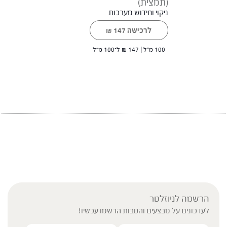
(תמצית)
ניקוי וחידוש מערכות
לרכישה
147
₪
100 מ"ל |
147
₪
ל־100 מ"ל
הרשמה לניוזלטר
לעדכונים על מבצעים והטבות הרשמו עכשיו!