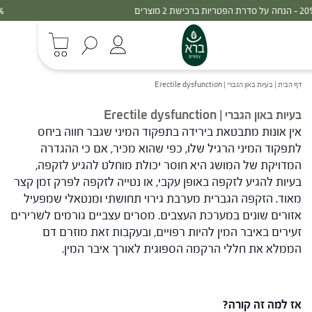
30% - הנחה על סדרת הפטריות ברכישת 3 מוצרים
דף הבית
|
בעיות באון הגברי | Erectile dysfunction
בעיות באון הגברי | Erectile dysfunction
אין אונות מתבטאת בירידה בתפקוד המיני שגבר חווה ביחס
לתפקוד המיני הרגיל שלו, כפי שהוא מכיר, אם כי ההגדרה
המדויקת של המושג היא חוסר יכולת מוחלט להגיע לזקפה,
בעיות להגיע לזקפה באופן עקבי, או נטייה לזקפה לפרק זמן קצר
מאוד. הזקפה הגברית מערבת גירוי תחושתי ומנטאלי שמפעיל
אזורים שונים במערכת העצבים. מסרים עצביים גורמים לשרירים
זעירים באיבר המין להיות רפויים, ובעקבות זאת מוזרם דם
הממלא את חללי הרקמה הספוגית לאורך איבר המין.
אז למה זה קורה?