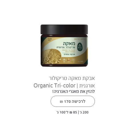
אבקת מאקה טריקולור
אורגנית | Organic Tri-color
להזין את מאגרי האנרגיה!
Maca powder
לרכישה
170
₪
200 ג' |
85
₪
ל־100 ג'