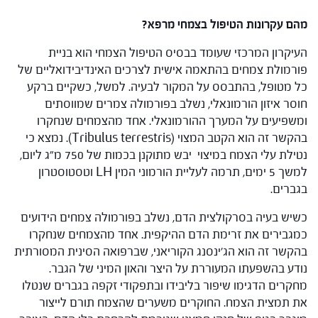
מהם עקרונות הטיפול בצמחי מרפא?
העיקרון המרכזי שעומד בבסיס הטיפול הצמחי הוא בניית
פורמולת צמחים בהתאמה אישית לצרכים האינדיבידואליים של
כל מטופל, בהתבסס על המקור לבעיה. למשל, כשקיים ברקע
חוסר איזון הורמונאלי, נשלב בפורמולה צמרים שמווסתים
ומשפיעים על המערך ההורמונאלי. אחד מהצמחים שנחקרו
בהקשר זה הוא הקטב המצוי (Tribulus terrestris). נמצא כי
נטילת עלי הצמח במיצוי יבש מתוקנן בכמות של 750 מ"ג ליום,
למשך 5 ימים, תרמה לעליית הורמוני המין LH וטסטוסטרון
בגברים.
כשיש בעיה בסרקולצית הדם, נשלב בפורמולה צמחים הידועים
כמגבירים את זרימת הדם ההיקפית. אחד מהצמחים שנחקרו
בהקשר זה הוא הג'ינסנג הקוריאני, שברפואה הסינית המסורתית
נודע בהשפעתו המעוררת על היצר והאון המיני של הגבר.
מחקרים הדגימו שיפור בליבידו ובתפקודי זקפה בגברים שנטלו
את תמצית הצמח. החוקרים משערים שהצמח תורם לייצור