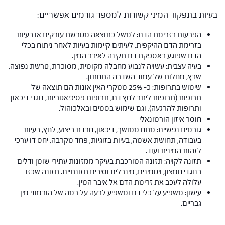
בעיות בתפקוד המיני קשורות למספר גורמים אפשריים:
הפרעות בזרימת הדם: למשל כתוצאה מטרשת עורקים או בעיות
בזרימת הדם ההיקפית, לעיתים קיימות בעיות לאחר ניתוח בכלי
הדם שפוגע באספקת דם תקינה לאיבר המין.
בעיה עצבית: עשויה לנבוע מחבלה מקומית, מסוכרת, טרשת נפוצה,
שבץ, מחלות של עמוד השדרה התחתון.
שימוש בתרופות: כ- 25% ממקרי האין אונות הם תוצאה של
תרופות (תרופות ליתר לחץ דם, תרופות פסיכיאטריות, נוגדי דיכאון
ותרופות להרגעה), וגם שימוש בסמים ובאלכוהול.
חוסר איזון הורמונאלי
גורמים נפשיים: מתח ממושך, דיכאון, חרדת ביצוע, לחץ, בעיות
בעבודה, תחושת אשמה, בעיות בזוגיות, פחד מקרבה, יחס דו ערכי
לזהות המינית ועוד.
תזונה לקויה: תזונה המורכבת בעיקר ממזונות עתירי שומן ודלים
בנוגדי חמצון, ויטמינים, מינרלים וסיבים תזונתיים. תזונה שכזו
עלולה לעכב את זרימת הדם אל איבר המין.
עישון: משפיע על כלי דם ומשפיע לרעה על רמה של הורמוני מין
גבריים.