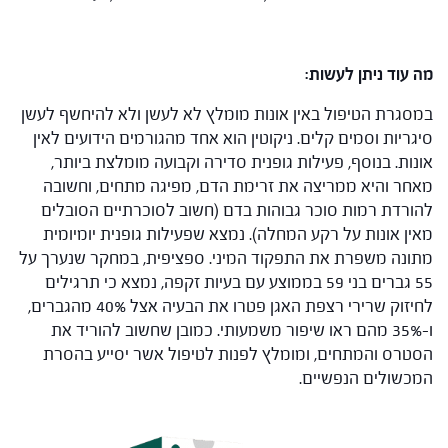
מה עוד ניתן לעשות:
במסגרת הטיפול באין אונות מומלץ לא לעשן ולא להיחשף לעשן
סיגריות וסמים קלים. ניקוטין הוא אחד מהגורמים הידועים לאין
אונות. בנוסף, פעילות גופנית סדירה וקבועה מומלצת ביותר,
מאחר והיא ממריצה את זרימת הדם, מפיגה מתחים, וחשובה
להורדת רמות סוכר גבוהות בדם (חשוב לסוכרתיים הסובלים
מאין אונות על רקע המחלה). נמצא שפעילות גופנית יומיומית
מתונה משפרת את התפקוד המיני. ספציפית, במחקר שנערך על
55 גברים בני 59 בממוצע עם בעיות זקפה, נמצא כי תרגילים
לחיזוק שרירי רצפת האגן פטרו את הבעיה אצל 40% מהגברים,
ו-35% מהם ראו שיפור משמעותי. כמובן שחשוב להוריד את
הסטרס והמתחים, ומומלץ לפנות לטיפול אשר יסייע בהסרת
המכשולים הנפשיים.