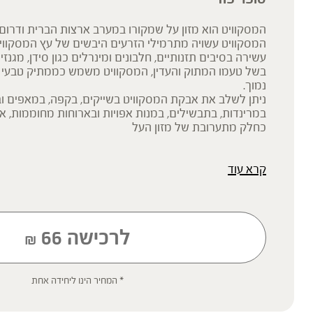
המסקוויט הוא מזון על שמקורו במערב ארצות הברית ודרום
עשירה בסיבים תזנותיים, חלבונים ומינרלים כגון סידן, מגנזיו
בשל טעמו המתוק והעדין, המסקוויט משמש כממתיק טבעי מצ
נמוך.
ניתן לשלב את אבקת המסקוויט בשייקים, בקפה, במאפים ובק
במרינדות, בתבשילים, במנות אפויות ובארוחות מחוממות, או
כחלק מתערובת של מזון העל
קרא עוד
* תוסף תזונה
הכתוב מסתמך על גישות הרבליסטיות ונטורופתיות מסורתיות. למען הסר ספ
רפואית מוסמכת ואינו מיועד להנחות את הציבור או לשמש לגביו כהמלצה או
שינוי או הורדה של תרופה כלשהי, ואין בו תחליף לייעוץ רפואי פרטני או אחר.
לרכישה
66
₪
ילדים, אנשים החולים במחלות כרוניות והנוטלים תרופות מרשם – יש להיווע
'צמחי מרפא' מתייחס להגדרה המקובלת ברפואת הצמחים המסורתית.
* המחיר הינו ליחידה אחת