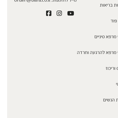
מייל להזמנות:
order@bara.co.il
ת בריאות
פוד
מרפא סיניים
 מרפא להרגעה וחרדה
 וריכוז
י
 הנשים