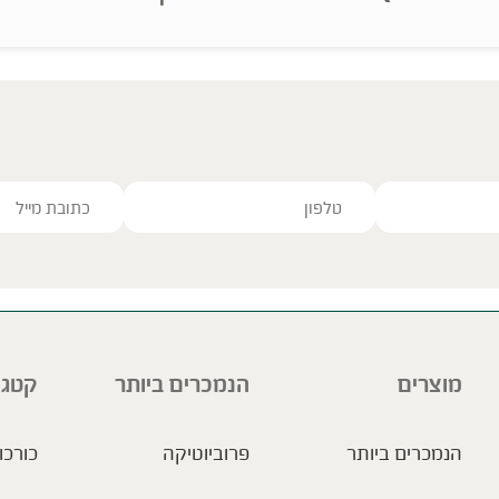
אשלגן 76.6 מ"ג
ve this field empty.
מוצרים
הנמכרים ביותר
קטגו
הנמכרים ביותר
פרוביוטיקה
כורכו