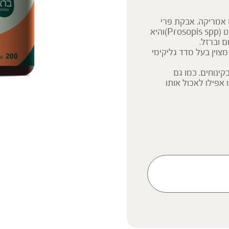
 אמריקה. אבקת פרי
המסקוויט עשויה מתרמילי הזרעים היבשים של עץ המסקוויט (Prosopis spp)והיא
ם וברזל.
וין בעל מדד גליקימי
ינוחים. כמו גם
 אפילו לאכול אותו
ק המידע אינו מהווה המלצה
 הוראה או עצה לשימוש או
 נשים בהיריון, נשים מניקות,
ץ ברופא לפני השימוש. המונח