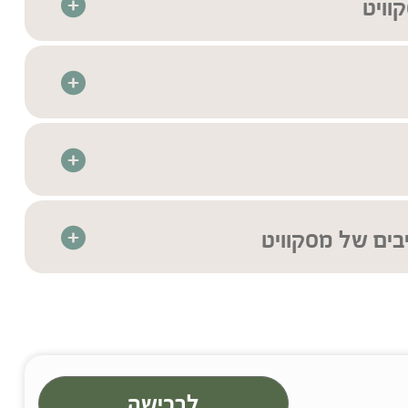
וויט
קדמת לשמירה על איכות וריכוז רכיבי הצמח
רת בדיקות איכות בהתאם לתקנים המחמירים ביותר בכדי
כותם וניקיונם
מת הרכיבים המלאה יש לעיין בתווית המוצר
 תוספת סוכר או ממתיקים מלאכותיים
בעונים
ר בני ברק
0.5-2 כפיות ( 1 כפית=כ 5 גרם ) ביום בכוס משקה ( מים, מיץ או שייק בריאות ) או
וגורט)
יבים של מסקוויט
ריזות המוצרים בלבד. ייתכנו טעויות ו/או אי-התאמות בין המידע באתר לבין המידע על
המידע על אריזת המוצר לפני השימוש.
לרכישה