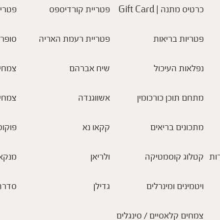
כרטיס מתנה | Gift Card
פטריית קורדיספס
פטריו
פטריות בריאות
פטריית רעמת האריה
סופר 
נפלאות העיכול
שיח אברהם
צמחי 
מתחם תוכן כורכומין
אשווגנדה
צמחי
מתכונים בריאים
קקאו נא
פוקוס
ות
קטלוג קוסמטיקה
ולריאן
מנקא
ויטמינים ומינרלים
גדילן
סדרת
צמחים קלאסיים / סינגלים