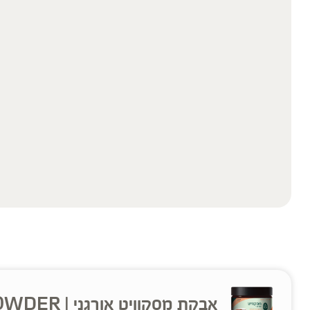
אבקת מסקוויט אורגני | ORGANIC MESQUITE POWDER|