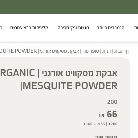
ת
הנמכרים ביותר
חנויות ונק' מכירה
קליניקות ברא צמחים
מר
דף הבית
|
חנות
|
סופר פוד
|
אבקת מסקוויט אורגני | ORGANIC MESQUITE POWDER|
אבקת מסקוויט אורגני | IC
MESQUITE POWDER|
200
66
₪
200 ג' |
33
₪
ל־100 ג'
סופר פוד