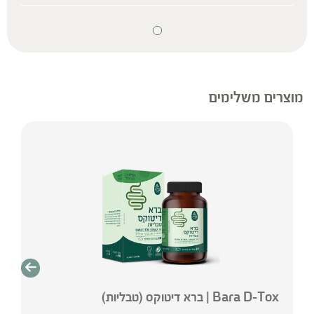
מקיפים לאורך השנים 2008-2017, הוצג ההרכב
התזונתי של אבקת עשב שעורה, כתוסף תזונה
פונקציונאלי, ופעילותו הרפואית כפוטנציאל לטיפול
במצבים בריאותיים שונים ובמחלות כרוניות
ולמניעתם. בין השפעותיו: עידוד שינה, השפעה
נוגדת סוכרת ויסות לחץ הדם, חיזוק הפעילות
מוצרים משלימים
החיסונית, הגנה על הכבד, ניקוי רעלים, השפעה
נוגדת דיכאון, שיפור פעילות העיכול, נוגדת דלקת,
נוגדת חמצון, נוגדת שומנים בדם.
תוסף תזונה
הכתוב מסתמך על גישות הרבליסטיות ונטורופתיות
מסורתיות. למען הסר ספק המידע אינו מהווה המלצה
רפואית מוסמכת ואינו מיועד להנחות את הציבור או
לשמש לגביו כהמלצה או הוראה או עצה לשימוש או
שינוי או הורדה של תרופה כלשהי, ואין בו תחליף לייעוץ
רפואי פרטני או אחר. נשים בהיריון, נשים מניקות, ילדים,
אנשים החולים במחלות כרוניות והנוטלים תרופות
Bara D-Tox | ברא דיטוקס (טבליות)
מרשם – יש להיוועץ ברופא לפני השימוש.