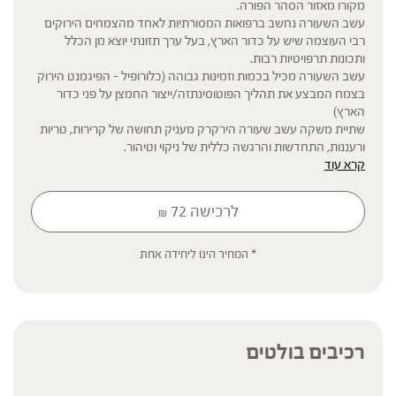
מקורו מאזור הסהר הפורה.
עשב השעורה נחשב ברפואות המסורתיות לאחד מהצמחים הירוקים
רבי העוצמה שיש על כדור הארץ, בעל ערך תזונתי יוצא מן הכלל
ותכונות תרפויטיות רבות.
עשב השעורה מכיל בכמות וזמינות גבוהה (כלורופיל – הפיגמנט הירוק
בצמח המבצע את תהליך הפוטוסינתזה/ייצור החמצן על פני כדור
הארץ)
שתיית משקה עשב שעורה הירקרק מעניק תחושה של קרירות, טריות
ורעננות, התחדשות והרגשה כללית של ניקוי וטיהור.
קרא עוד
לרכישה
72
₪
* תוסף תזונה
* המחיר הינו ליחידה אחת
הכתוב מסתמך על גישות הרבליסטיות ונטורופתיות מסורתיות. למען הסר
ספק המידע אינו מהווה המלצה רפואית מוסמכת ואינו מיועד להנחות את
הציבור או לשמש לגביו כהמלצה או הוראה או עצה לשימוש או שינוי או
הורדה של תרופה כלשהי, ואין בו תחליף לייעוץ רפואי פרטני או אחר. נשים
בהיריון, נשים מניקות, ילדים, אנשים החולים במחלות כרוניות והנוטלים
רכיבים בולטים
תרופות מרשם – יש להיוועץ ברופא לפני השימוש. המונח 'צמחי מרפא'
מתייחס להגדרה המקובלת ברפואת הצמחים המסורתית.