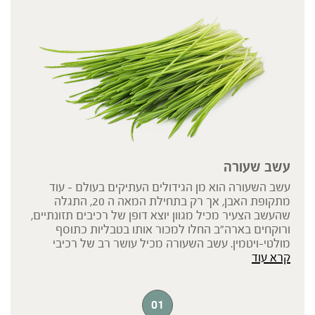
עשב שעורה
עשב השעורה הוא מן הגידולים העתיקים בעולם – עוד
מתקופת האבן, אך רק בתחילת המאה ה 20, התגלה
שהעשב הצעיר מכיל מגוון יוצא דופן של רכיבים תזונתיים,
ורוקחים בארה"ב החלו למכור אותו בטבליות כתוסף
מולטי-ויטמין. עשב השעורה מכיל עושר רב של רכיבי
קרא עוד
תזונה, נוגדי חמצון ואנזימים חשובים, ביניהם, סידן, ברזל,
אשלגן, מגנזיום, ויטמין C, אבץ ועוד. זאת גם הסיבה שעל
פי הגישה הנטורופתית עשב השעורה משמש להזנה,
לתמיכה בתהליכי העיכול והפינוי, ולתמיכה פיזית ומנטלית
01
בתקופות של החלמה ממחלה. את מיץ עשב השעורה