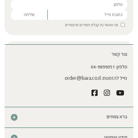
Please leave this field empty.
אני מאשר/ת קבלת חומרים פרסומיים
צור קשר
טלפון:
04-9899051
מייל להזמנות:
order@bara.co.il
ברא צמחים
אודות
חנות
מידע שימושי