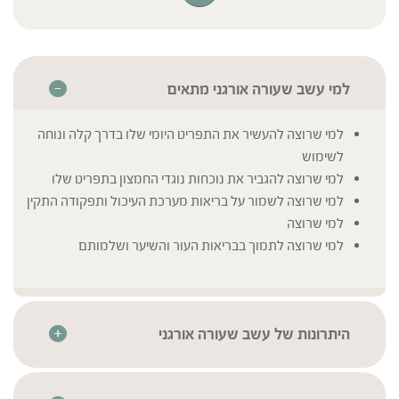
מפיקים מעלי עשב השעורה הצעירים. במהלך הסחיטה
העדינה של העשב, המיץ המרוכז עובר ייבוש מהיר
בטמפרטורה נמוכה (עד 40 מעלות). המיץ המיובש נחשב
קל לספיגה מכיוון שאינו מכיל תאית.
למי עשב שעורה אורגני מתאים
למי שרוצה להעשיר את התפריט היומי שלו בדרך קלה ונוחה
לשימוש
למי שרוצה להגביר את נוכחות נוגדי החמצון בתפריט שלו
למי שרוצה לשמור על בריאות מערכת העיכול ותפקודה התקין
למי שרוצה
למי שרוצה לתמוך בבריאות העור והשיער ושלמותם
היתרונות של עשב שעורה אורגני
בעל טעם עדין המשתלב בקלות בתפריט היומי
אורגני