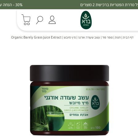
30% - הנחה על סדרת הפטריות ברכישת 3 מוצרים
דף הבית
|
חנות
|
סופר פוד
|
עשב שעורה אורגני | מיץ מיובש | Organic Barely Grass Juice Extract