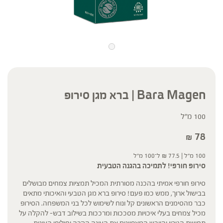
Bara Magen | ברא מגן סירופ
100 מ"ל
78
₪
100 מ"ל |
77.5
₪
ל־100 מ"ל
סירופ חורפי! לתמיכה בהגנה הטבעית
סירופ חורפי אמיתי בהכנה מסורתית המכיל תמציות צמחים מבושלים
בבישול ארוך, ממש כמו פעם! סירופ ברא מגן הטבעי והאיכותי מתאים
כבר מהסימנים הראשונים קל ונוח לשימוש לכל בני המשפחה. הסירופ
מכיל צמחים בעלי איכויות מסככות ומרככות בשילוב דבש– להקלה על
תחושת הגירוי והיובש המאפיינים את העונה הקרה וחילופי העונות.