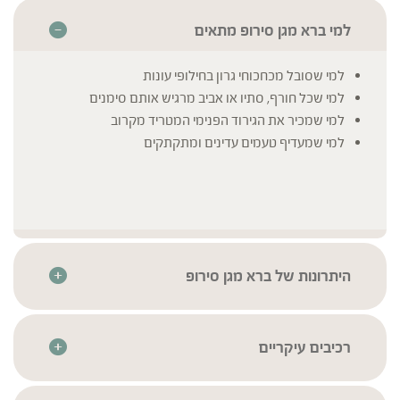
למי ברא מגן סירופ מתאים
למי שסובל מכחכוחי גרון בחילופי עונות
למי שכל חורף, סתיו או אביב מרגיש אותם סימנים
למי שמכיר את הגירוד הפנימי המטריד מקרוב
למי שמעדיף טעמים עדינים ומתקתקים
היתרונות של ברא מגן סירופ
מיוצר תוך שימוש בחומרי הגלם האיכותיים ביותר ובשיטת
ההכנה המסורתית האופטימלית של סירופים צמחיים.
שיטת ההכנה מעניקה מוצר מרוכז ואיכותי במיוחד
רכיבים עיקריים
טעם מתקתק ועדין, המשתלב היטב עם הטעמים הטבעיים של
סמבוק שחור פרחים | Sambucus nigra Flowers
* לרשימת הרכיבים המלאה יש לעיין בתווית המוצר
צמחי המרפא, המקל על לקיחתם של המוצרים.
זרעי אניס | Pimpinella anisum