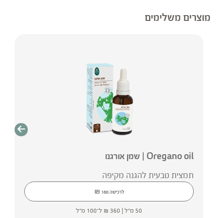
סובייקטיבית של הרחבת דרכי האוויר והקלה בגודש
באף.
מוצרים משלימים
Oregano oil | שמן אורגנו
תמצית טבעית להגנה מקיפה
₪
לרכישה
180
50 מ"ל |
360
₪
ל־100 מ"ל