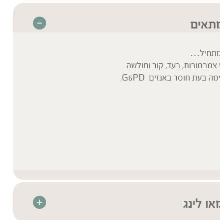
מתאים
מתחיל…
מרמורות, רעד, קור וחולשה
 בעת חוסר באנזים G6PD.
או לינג
הצמחים – תמצית צמחים מרוכזת המיוצרת בטכנולוגיית