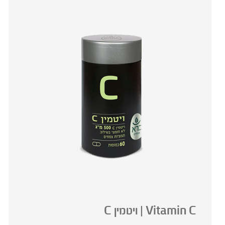
* המונח ‘צמחי מרפא’ מתייחס להגדרה המקובלת ברפואת הצ
Vitamin C | ויטמין C