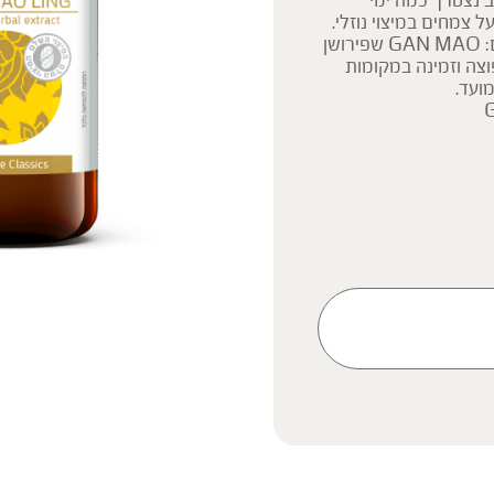
 נצטרך כמה ימי
בוססת על צמחים במיצוי נוזלי.
השם הסיני של הפורמולה感灵冒) ) מורכב מצמד המילים: GAN MAO שפירושן
מולה נפוצה וזמינה במקומות
ועד.
ק המידע אינו מהווה המלצה
 הוראה או עצה לשימוש או
 נשים בהיריון, נשים מניקות,
ץ ברופא לפני השימוש. המונח