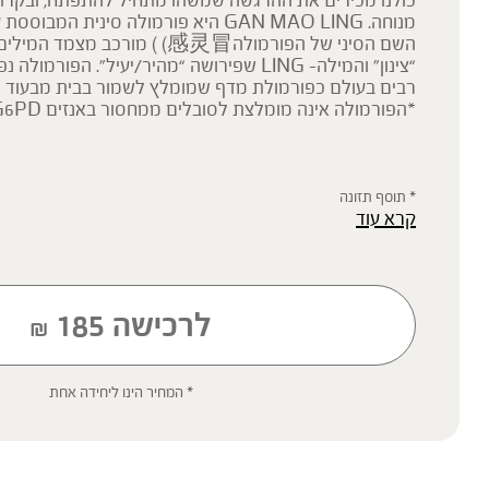
כולנו מכירים את ההרגשה שמשהו מתחיל להתפתח, ובקרוב
מנוחה. GAN MAO LING היא פורמולה סינית המ
“צינון” והמילה- LING שפירושה “מהיר/יעיל”. הפור
רבים בעולם כפורמולת מדף שמומלץ לשמור בבית מבעוד מ
*הפורמולה אינה מומלצת לסובלים ממחסור באנזים G6PD
* תוסף תזונה
קרא עוד
הכתוב מסתמך על גישות הרבליסטיות ונטורופתיות מסורתיות. למען הסר ספ
רפואית מוסמכת ואינו מיועד להנחות את הציבור או לשמש לגביו כהמלצה או
שינוי או הורדה של תרופה כלשהי, ואין בו תחליף לייעוץ רפואי פרטני או אחר.
ילדים, אנשים החולים במחלות כרוניות והנוטלים תרופות מרשם – יש להיווע
'צמחי מרפא' מתייחס להגדרה המקובלת ברפואת הצמחים המסורתית.
לרכישה
185
₪
* המחיר הינו ליחידה אחת