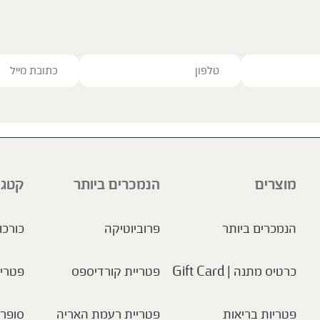
ve this field empty.
מוצרים
הנמכרים ביותר
קטגו
הנמכרים ביותר
פרוביוטיקה
כורכו
כרטיס מתנה | Gift Card
פטריית קורדיספס
פטריו
פטריות בריאות
פטריית רעמת האריה
סופר 