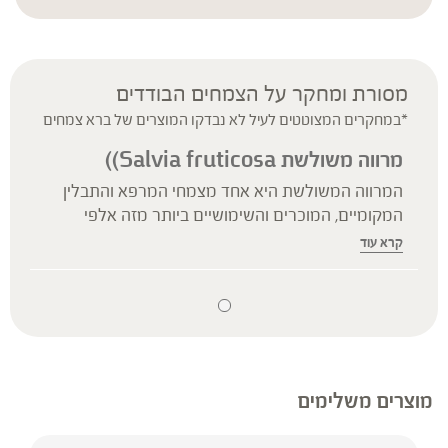
הסימון העדכני והמחייב הוא זה שעל אריזות המוצרים בלבד. ייתכנו טעויות ו/או
אי-התאמות בין המידע באתר לבין המידע על אריזות המוצרים, יש לקרוא בעיון את
המידע על אריזת המוצר לפני השימוש.
מסורת ומחקר על הצמחים הבודדים
*במחקרים המצוטטים לעיל לא נבדקו המוצרים של ברא צמחים
מרווה משולשת Salvia fruticosa))
המרווה המשולשת היא אחד מצמחי המרפא והתבלין
המקומיים, המוכרים והשימושיים ביותר מזה אלפי
שנים. לפי המסורת היא משמשת לטיפול במצבים
קרא עוד
המצריכים תנועת שינוי ושיקום, בשילוב של תחושת
ביטחון ונינוחות.
השפעתה נוגדת העווית של המרווה הידוע אלפי שנים
ברפואה המסורתית והוכחה במחקר, בו נמצא כי לצמח
יכולת הרפיית שרירים חלקים. בהקשר של יכולת וויסות
פעילות עצבית והרגעה, הדגימה המרווה שיפור במצב
מוצרים משלימים
הרוח, ברמת הערנות וביכולת הזיכרון בבני-אדם.
הפעילות נוגדת החרדה הודגמה במחקר קליני אשר בחן