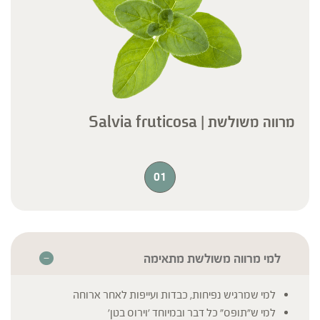
תרופות מרשם – יש להיוועץ ברופא לפני השימוש. המונח 'צמחי מרפא'
מתייחס להגדרה המקובלת ברפואת הצמחים המסורתית.
מרווה משולשת | Salvia fruticosa
01
למי מרווה משולשת מתאימה
למי שמרגיש נפיחות, כבדות ועייפות לאחר ארוחה
למי ש"תופס" כל דבר ובמיוחד 'וירוס בטן'