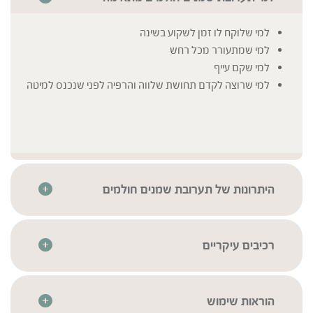
למי שלוקח לו זמן לשקוע בשינה
למי שמתעורר מכל רחש
למי שקם עייף
למי שרוצה לקדם תחושת שלווה והרפיה לפני שנכנס למיטה
היתרונות של תערובת שמנים חולמים
שמן אתרי טהור באיכות גבוהה ובפיקוח נרחב
השמנים מאוחסנים ונשמרים בתנאים אופטימליים על מנת
להבטיח את איכותם לאורך זמן
רכיבים עיקריים
השמנים האתרים עברו סדרת בדיקות איכות קפדניות בהתאם
לבנדר | Lavendula
* לרשימת הרכיבים המלאה יש לעיין בתווית המוצר
לתקנים המחמירים ביותר בכדי להבטיח את זיהויים, איכותם
גרניום | Geranium
וניקיונם
ברגמוט | Bergamot
הוראות שימוש
מתאים לצמחונים ולטבעונים