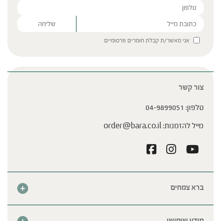
Please leave this field empty.
אני מאשר/ת קבלת חומרים פרסומיים
צור קשר
טלפון:
04-9899051
מייל להזמנות:
order@bara.co.il
ברא צמחים
אודות
חנות
מידע שימושי