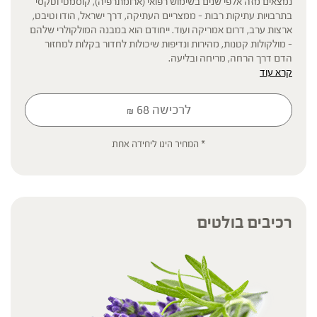
נמצאים מזה אלפי שנים בשימוש רפואי (ארומתרפיה), קוסמטי וטקסי
בתרבויות עתיקות רבות – ממצריים העתיקה, דרך ישראל, הודו וטיבט,
ארצות ערב, דרום אמריקה ועוד. ייחודם הוא במבנה המולקולרי שלהם
– מולקולות קטנות, מהירות ונדיפות שיכולות לחדור בקלות למחזור
הדם דרך הרחה, מריחה ובליעה.
קרא עוד
לרכישה
68
₪
* תוסף תזונה
הכתוב מסתמך על גישות הרבליסטיות ונטורופתיות מסורתיות. למען הסר
ספק המידע אינו מהווה המלצה רפואית מוסמכת ואינו מיועד להנחות את
* המחיר הינו ליחידה אחת
הציבור או לשמש לגביו כהמלצה או הוראה או עצה לשימוש או שינוי או
הורדה של תרופה כלשהי, ואין בו תחליף לייעוץ רפואי פרטני או אחר. נשים
בהיריון, נשים מניקות, ילדים, אנשים החולים במחלות כרוניות והנוטלים
תרופות מרשם – יש להיוועץ ברופא לפני השימוש. המונח 'צמחי מרפא'
מתייחס להגדרה המקובלת ברפואת הצמחים המסורתית.
רכיבים בולטים