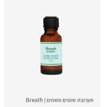
* המונח ‘צמחי מרפא’ מתייחס להגדרה המקובלת ברפואת הצ
תערובת שמנים נושמים | Breath