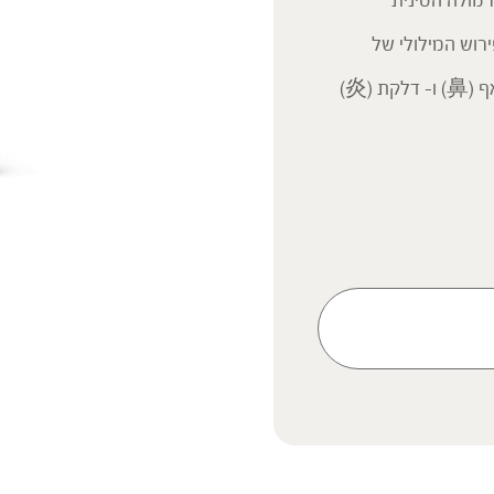
) מבוססת על הפורמולה הסינית
 נפוצה בשימוש בסין כבר מהמאה ה-13. הפירוש המילולי של
המרכיבות את השם הסיני של הפורמולה המסורתית הוא: אף (鼻) ו- דלקת (炎)
ק המידע אינו מהווה המלצה
 הוראה או עצה לשימוש או
 נשים בהיריון, נשים מניקות,
ץ ברופא לפני השימוש. המונח