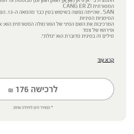
התמצית בי יאן פיאן (Bi yan pian 炎鼻
המסורתית CANG ER ZI
SAN , שהייתה
הסימניות הסיניות
ופירושו של צמד
מילים זה בסינית מדוברת הוא “נזלת”.
קרא עוד
* תוסף תזונה
הכתוב מסתמך על גישות הרבליסטיות ונטורופתיות מסורתיות. למען הסר ספ
רפואית מוסמכת ואינו מיועד להנחות את הציבור או לשמש לגביו כהמלצה או
שינוי או הורדה של תרופה כלשהי, ואין בו תחליף לייעוץ רפואי פרטני או אחר.
ילדים, אנשים החולים במחלות כרוניות והנוטלים תרופות מרשם – יש להיווע
לרכישה
176
₪
'צמחי מרפא' מתייחס להגדרה המקובלת ברפואת הצמחים המסורתית.
* המחיר הינו ליחידה אחת