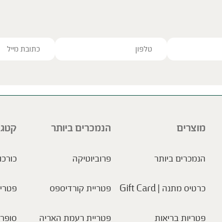
ve this field empty.
מוצרים
הנמכרים ביותר
קטגו
הנמכרים ביותר
פרוביוטיקה
כורכו
כרטיס מתנה | Gift Card
פטריית קורדיספס
פטריו
פטריות בריאות
פטריית רעמת האריה
סופר 