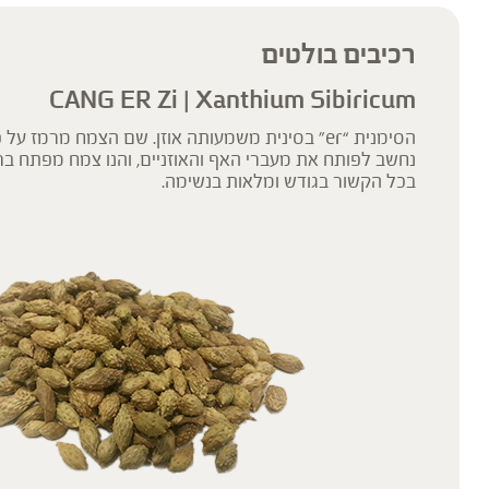
רכיבים בולטים
CANG ER Zi | Xanthium Sibiricum
הסימנית “er” בסינית משמעותה אוזן. שם הצמח מרמז ע
נחשב לפותח את מעברי האף והאוזניים, והנו צמח מפתח ב
בכל הקשור בגודש ומלאות בנשימה.