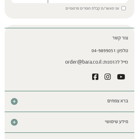
Please leave this field empty.
אני מאשר/ת קבלת חומרים פרסומיים
צור קשר
טלפון:
04-9899051
מייל להזמנות:
order@bara.co.il
ברא צמחים
אודות
חנות
מידע שימושי
צור קשר
מבצע החודש