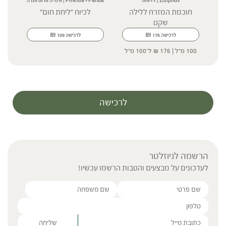
Ziziphus | זיזיפוס
Pinellia + Panda | פינליה פלוס פנדה
חוכמת המזרח ללילה
לכיוח "ליחת חום"
שקט
₪
₪
לרכישה
176
לרכישה
109
100 מ"ל |
176
₪
ל־100 מ"ל
לרכישה
הרשמה לניוזלטר
לעדכונים על מבצעים והטבות הרשמו עכשיו!