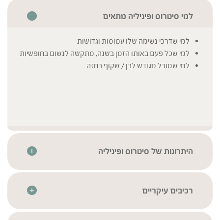
למי סיטרוס ופיניליה מתאים
למי שדרכי נשימה שלו עמוסות וגדושות
למי שכל פעם באותו הזמן בשנה, מתקשה לנשום בחופשיות
למי שסובל מגודש לבן / שקוף בחזה
היתרונות של סיטרוס ופיניליה
הטוב ביותר מרפואת הצמחים – תמצית צמחים מרוכזת
המיוצרת בטכנולוגיית מיצוי סטטית-דינמית לשמירה על רכיבי
הצמח באופן טבעי ואיכותי
רכיבים עיקריים
מבוססת על מרשם סיני קלאסי הנמצא בשימוש זה שנים
Ban Xia | Pinellia Ternata
* לרשימת הרכיבים המלאה יש לעיין בתווית המוצר
רבות
Chen Pi | Citrus Reticulata