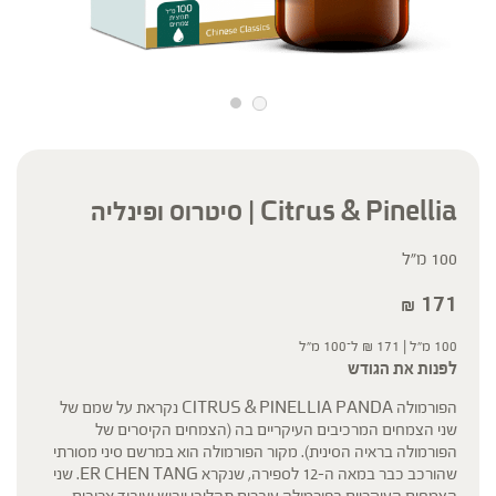
Citrus & Pinellia | סיטרוס ופינליה
100 מ"ל
171
₪
100 מ"ל |
171
₪
ל־100 מ"ל
לפנות את הגודש
הפורמולה CITRUS & PINELLIA PANDA נקראת על שמם של
שני הצמחים המרכיבים העיקריים בה (הצמחים הקיסרים של
הפורמולה בראיה הסינית). מקור הפורמולה הוא במרשם סיני מסורתי
שהורכב כבר במאה ה-12 לספירה, שנקרא ER CHEN TANG. שני
הצמחים העיקריים בפורמולה עוברים תהליכי ייבוש ועיבוד ארוכים,