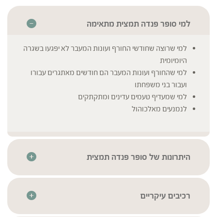
למי סופר פנדה תמצית מתאימה
למי שרוצה שחודשי החורף ועונות המעבר לא יפגעו בשגרה
היומיומית
למי שהחורף ועונות המעבר הם חודשים מאתגרים עבורו
ועבור בני משפחתו
למי שמעדיף טעמים עדינים ומתקתקים
לנמנעים מאלכוהול
היתרונות של סופר פנדה תמצית
הפורמולות של סדרת פנדה מיוצרות בטכנולוגיית מיצוי סטטי
דינמי static dynamic extract) SDE ), ייחודית לברא
צמחים, שכוללת בישול בטמפרטורה מבוקרת של כל רכיבי
רכיבים עיקריים
הפורמולה יחדיו, ליצירת סינרגיזם, תוך כדי שימוש בהפרשי
שורש אסטרגלוס
* לרשימת הרכיבים המלאה יש לעיין בתווית המוצר