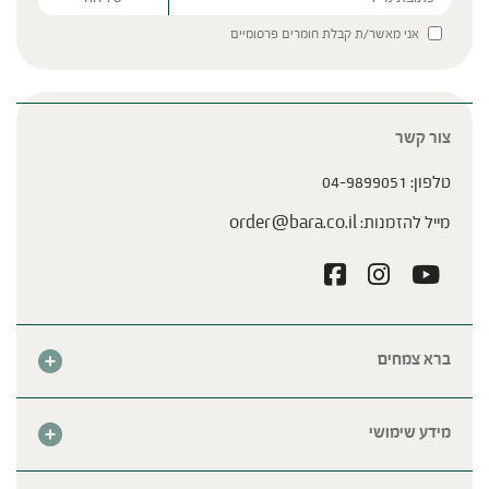
Please leave this field empty.
אני מאשר/ת קבלת חומרים פרסומיים
צור קשר
טלפון:
04-9899051
מייל להזמנות:
order@bara.co.il
ברא צמחים
אודות
חנות
מידע שימושי
צור קשר
מבצע החודש