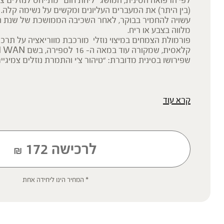
לפי הרפואה הסינית, המושג "ליחת חום" מתייחס לנוזלים צמ
(בין היתר) את המעברים העליונים ומקשים על נשימה קלה.
עשויה להחמיר בבוקר, לאחר השכיבה הממושכת של שנת הל
מלווה בצבע או ריח.
פורמולת הצמחים במיצוי נוזלי מורכבת מווריאציה על תרכו
קלאסית, שמקורה ע
שפירושו בסינית מדוברת: “טיהור צ’י והתמרת נוזלים צמיגיים
קרא עוד
* תוסף תזונה
הכתוב מסתמך על גישות הרבליסטיות ונטורופתיות מסורתיות. למען הסר ספ
רפואית מוסמכת ואינו מיועד להנחות את הציבור או לשמש לגביו כהמלצה או
שינוי או הורדה של תרופה כלשהי, ואין בו תחליף לייעוץ רפואי פרטני או אחר.
ילדים, אנשים החולים במחלות כרוניות והנוטלים תרופות מרשם – יש להיווע
לרכישה
172
₪
'צמחי מרפא' מתייחס להגדרה המקובלת ברפואת הצמחים המסורתית.
* המחיר הינו ליחידה אחת