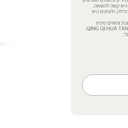
יגיים ודחוסים הגודשים
 היא קשה להוצאה,
ילה, ולעיתים היא
בת צמחים סינית
וד במאה ה- 16 לספירה, בשם QING QI HUA TAN WAN
”.
ק המידע אינו מהווה המלצה
 הוראה או עצה לשימוש או
 נשים בהיריון, נשים מניקות,
ץ ברופא לפני השימוש. המונח