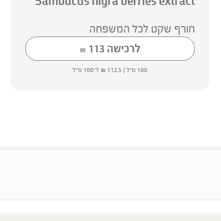
Sambucus nigra berries extract
חורף שקט לכל המשפחה
לרכישה
113
₪
100 מ"ל |
112.5
₪
ל־100 מ"ל