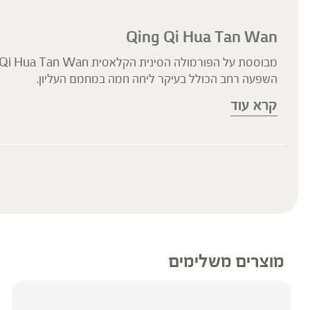
Qing Qi Hua Tan Wan
השפעה רחב הכולל בעיקר ליחה חמה במחמם העליון.
בראייה הסינית הפורמולה מתמירה ליחה חמה וצמיגה, מכוונת 
קרא עוד
והחום הפנימי מייבש ומצמג אותה.
תוסף תזונה
הכתוב מסתמך על גישות הרבליסטיות ונטורופתיות מסורתיות.
או הוראה או עצה לשימוש או שינוי או הורדה של תרופה כלשהי, ו
והנוטלים תרופות מרשם – יש להיוועץ ברופא לפני השימוש.
* המונח ‘צמחי מרפא’ מתייחס להגדרה המקובלת ברפואת הצ
מוצרים משלימים