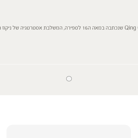
מבוססת על הפורמולה הסינית הקלאסית Qing Qi Hua Tan Wan שנכתבה במאה ה
צ'י (אנרגיה) מורד מטה ומפסיקה שיעול. מצב זה נפוץ לאחר מחלת ר
 למען הסר ספק המידע אינו מהווה המלצה רפואית מוסמכת ואינו מיו
אין בו תחליף לייעוץ רפואי פרטני או אחר. נשים בהיריון, נשים מניקו
מחים המסורתית.