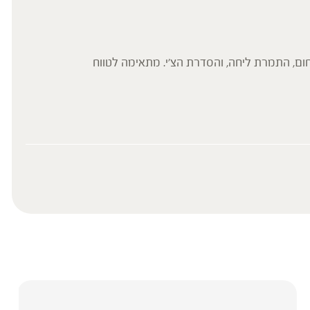
16 לספירה, המשלבת אסטרטגיה של ניקוז חום, התמרת ליחה, והסדרת הצ'י. מתאימה לטווח
וח, כאשר הרוח כבר שוחררה אך נותרה ליחה
עד להנחות את הציבור או לשמש לגביו כהמלצה
ת, ילדים, אנשים החולים במחלות כרוניות