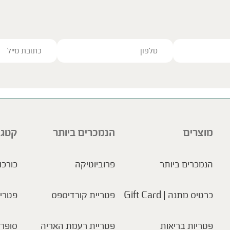
ve this field empty.
מוצרים
הנמכרים ביותר
קטגו
הנמכרים ביותר
פרוביוטיקה
כורכו
כרטיס מתנה | Gift Card
פטריית קורדיספס
פטריו
פטריות בריאות
פטריית רעמת האריה
סופר 