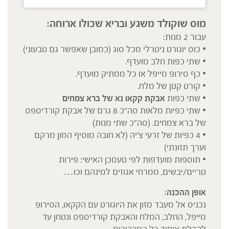
מוס שוקולד משגע ובריא שכולו ארוחה:
עבור 2 מנות:
• כוס יוגורט ניטרלי מכל סוג (כמובן שאפשר גם טבעוני)
• ⁠שתי כפות חלב מועדף.
• ⁠כף סירופ מייפל או כל ממתיק מועדף.
• ⁠קורט קטן של מלח.
• ⁠שתי כפות
אבקת קקאו נא של ברא צמחים
• ⁠שתי כפיות מלאות סה״כ 8 גרם של אבקת קורדיספס
של ברא צמחים. (סה״כ שתי מנות)
• ⁠4 כפיות של זרעי צ׳יה (לא חובה מוסיף המון מרקם
וערך תזונתי)
• ⁠תוספות מועדפות לפי טעמכן האישי: פירות
טריים/יבשים, ממרחי אגוזים למינהם וכו…
אופן ההכנה:
נכניס אל מעבד מזון את היוגורט עם הקקאו, הסירופ
מייפל, החלב, המלח והאבקת קורדיספס ונטחן עד