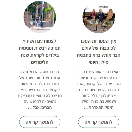
איך הפטריות הפכו
לצמוח עם השינוי:
לכוכבות של עולם
תמיכה רגשית ופנימית
הבריאות? ברא בתכנית
בילדים לקראת שנת
מילון היופי
הלימודים
ט
בעולם הבריאות צומח טרנד
סיום החופש הגדול נושא
טבעי חדש־ישן: פטריות
עמו תמיד ניחוח מיוחד של
ה
המרפא. הן אולי קטנות, אבל
סיום והתחלה. התרגשות
ה
נחשבות לעוצמתיות במיוחד
לקראת מורה חדשה, תיק
– מזון לגוף ודלק למוח
חדש מלא בטושים מבריקים
ולנפש. בתוכנית "מילון
והציפייה למפגש עם
היופי" התארחה…
חברים. אבל…
להמשך קריאה
להמשך קריאה