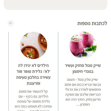
לכתבות נוספות
שייק סגול מחזק ועשיר
הילדים לא יגידו לה
ה
בנוגדי חימצון
'לא': גלידת סופר פוד
עשירה בחלבון טעימה
שייק סלק סגול – תענוג
ומרעננת
צבעוני ובריא בכוס אם אתם
ה
מחפשים לשדרג את הרגלי
חז
קל להעשיר את תזונת
הבריאות שלכם עם משקה
הילדים, גם בקיץ – עם
מרענן ומזין, המיץ הזה הוא
גלידת מזונות-על טעימה
הפתרון…
לח
ומזינה! לא תאמינו כמה היא