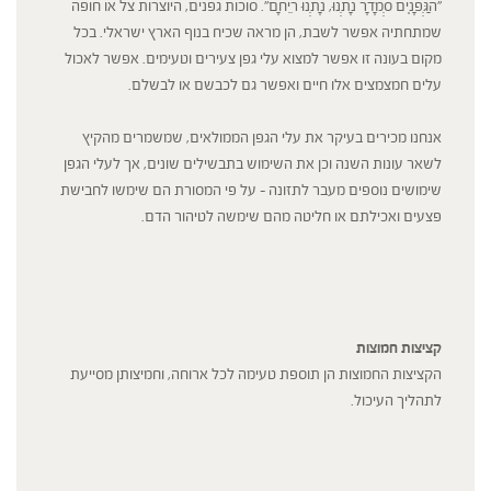
"הַגְּפָנִים סְמָדָר נָתְנוּ, נָתְנוּ רֵיחָם". סוכות גפנים, היוצרות צל או חופה
שמתחתיה אפשר לשבת, הן מראה שכיח בנוף הארץ ישראלי. בכל
מקום בעונה זו אפשר למצוא עלי גפן צעירים וטעימים. אפשר לאכול
עלים חמצמצים אלו חיים ואפשר גם לכבשם או לבשלם.
אנחנו מכירים בעיקר את עלי הגפן הממולאים, שמשמרים מהקיץ
לשאר עונות השנה וכן את השימוש בתבשילים שונים, אך לעלי הגפן
שימושים נוספים מעבר לתזונה – על פי המסורת הם שימשו לחבישת
פצעים ואכילתם או חליטה מהם שימשה לטיהור הדם.
קציצות חמוצות
הקציצות החמוצות הן תוספת טעימה לכל ארוחה, וחמיצותן מסייעת
לתהליך העיכול.