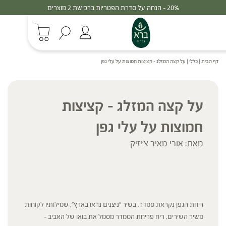
20% - הנחה על סדרת הפטריות ברכישת 2 מוצרים
דף הבית
|
כללי
|
על קצה המזלג – קציצות חמוצות על עלי גפן
על קצה המזלג – קציצות
חמוצות על עלי גפן
מאת: אורי מאיר צ'יזיק
ריחת הגפן נקראת סמדר. בשיר "ניצנים נראו בארץ", שמילותיו לקוחות
משיר השירים, ריח פריחת הסמדר מסמל את בואו של האביב –