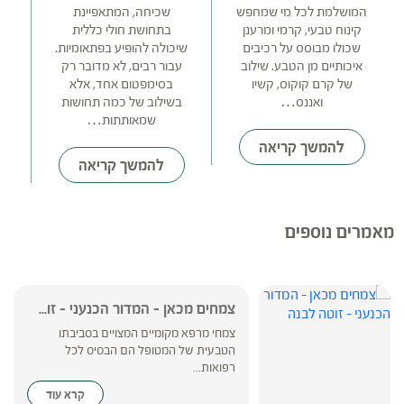
כר
המושלמת לכל מי שמחפש
שכיחה, המתאפיינת
קינוח טבעי, קרמי ומרענן
בתחושת חולי כללית
שכולו מבוסס על רכיבים
שיכולה להופיע בפתאומיות.
איכותיים מן הטבע. שילוב
עבור רבים, לא מדובר רק
של קרם קוקוס, קשיו
בסימפטום אחד, אלא
ואננס…
בשילוב של כמה תחושות
שמאותתות…
להמשך קריאה
להמשך קריאה
מאמרים נוספים
צמחים מכאן – המדור הכנעני – זו...
צמחי מרפא מקומיים המצויים בסביבתו
הטבעית של המטופל הם הבסיס לכל
רפואות...
קרא עוד