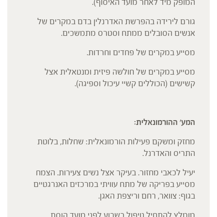
המופק מיד לאחר מועד האיסוף).
גורם לירידה בהפרשת האדרנלין בדם במקרים של
אנשים הסובלים ממתח וסטרס מתמשכים.
מסייע במקרים של פחדים וחרדות.
מסייע במקרים של חולשה פיזית ומנטאלית אצל
קשישים (הכוללים קשיי עיכול וספיגה).
המע' ההורמונאלית:
מחזק ומשקם פעילות הורמונאלית: שחלות, בלוטת
התריס והאדרנל.
יעיל לכאבי מחזור. בעיקר אצל נשים צעירות. הצמח
מסייע בפריקה של מתח עוויתי במרכזים האנרגטיים
בגוף: צוואר, רחם וריצפת האגן.
מומלץ להתחיל טיפול כשבוע לפני מועד הוסת