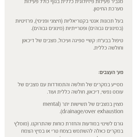
מגביר פעילות פיזיולוגית כללית בגוף כולל פעילות
מערכת החיסון.
בעל תכונות אנטי בקטריאליות (חיצוני ופנימי), פרזיטיות
(במינונים גבוהים) ופטרייתיות (מינונים גבוהים).
טיפול בבע"ח: קשיי ספיגה ועיכול, מצבים של דיכאון
וחולשה כללית.
מע' העצבים:
מסייע במקרים של חולשה והתמודדות עם מצבים של
עומס נפשי, דיכאון, חולשה כללית ועוד.
מצוין במצבים של תשישות יתר (mental
drainage/over exhaustion).
גורם לשינוי במודעות והחזרת כוחות שהתרוקנו. (מומלץ
במקרים כאלה להשתמש בצמח טרי או במיץ הצמח