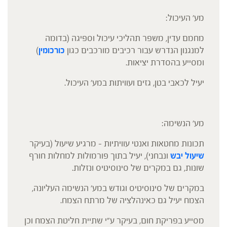
מע' העיכול:
מחמם עדין, משפר תהליכי עיכול וספיגה (בדומה
למנגנון הנדרש עבור רכיבים מורכבים כגון
כורכומין
)
ומסייע בהסדרת יציאות.
יעיל לכאבי בטן, גזים ועוויתות במע' העיכול.
מע' הנשימה:
תכונות מחטאות ואנטי עוויתיות – מרגיע שיעול (בעיקר
שיעול יבש
ונבחני), יעיל בתוך פורמולות למחלות חורף
שונות, גם במקרים של סינוסיטיס ונזלות.
במקרים של סינוסיטיס וגודש במע' הנשימה העליונה,
הצמח יעיל גם כאינהלציה של מרתח הצמח.
מסייע בפריקת חום, בעיקר ע"י שתיית חליטת הצמח וכן