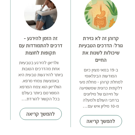
קרוהן זה לא גזירת
זה הזמן להירגע –
גורל: הדרכים הטבעיות
דרכים להתמודדות עם
'
שיכולות לשנות את
תקופות לחוצות
ע
החיים
וולריאן: להירגע בטבעיות
אחת מהדרכים הטובות
ב-19 במאי מצוין כיום
ביותר להירגעות טבעית היא
המודעות הבינלאומי
באמצעות צמחי מרפא.
למחלת קרוהן – מחלת מעי
הוולריאן הוא צמח המרפא
דלקתית כרונית שמשפיעה
ומ
המפורסם ביותר בעולם
על חייהם של מיליונים
בכל הקשור להורדת…
ברחבי העולם ולמעלה
מ-10 מיליון איש עם…
להמשך קריאה
להמשך קריאה