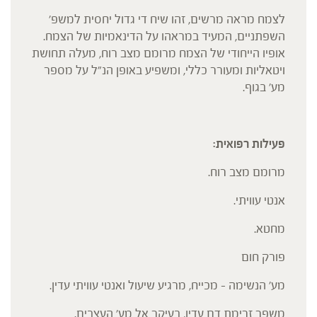
לצמח מראה מרשים, זהו שיח די גדול יחסית למשפ'
השפתניים, המעיד במראהו על הדינאמיות של הצמח.
אופיו הייחודי של הצמח מרומם מצב רוח, מעלה תחושת
ויטאליות ומעורר כללי, ומשפיע באופן הנ"ל על מספר
מע' בגוף.
פעילות רפואית:
מרומם מצב רוח.
אנטי עוויתי.
מחטא.
פורק חום
מע' הנשימה – מכייח, מרגיע שיעול ואנטי עוויתי עדין.
משפר זרימת דם עדין, בעיקר אל מע' העצבים.