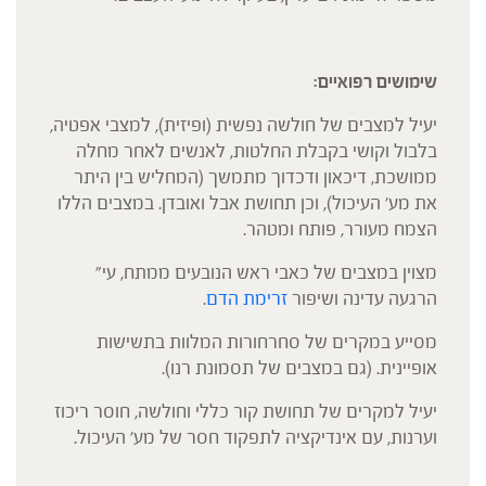
שימושים רפואיים:
יעיל למצבים של חולשה נפשית (ופיזית), למצבי אפטיה,
בלבול וקושי בקבלת החלטות, לאנשים לאחר מחלה
ממושכת, דיכאון ודכדוך מתמשך (המחליש בין היתר
את מע' העיכול), וכן תחושת אבל ואובדן. במצבים הללו
הצמח מעורר, פותח ומטהר.
מצוין במצבים של כאבי ראש הנובעים ממתח, עי"
הרגעה עדינה ושיפור
זרימת הדם
.
מסייע במקרים של סחרחורות המלוות בתשישות
אופיינית. (גם במצבים של תסמונת רנו).
יעיל למקרים של תחושת קור כללי וחולשה, חוסר ריכוז
וערנות, עם אינדיקציה לתפקוד חסר של מע' העיכול.