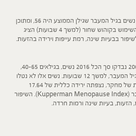
מחקר נוסף, שפורסם בשנת 2004, כלל 21 נשים בגיל המעבר שגילן הממוצע היה 56, ומתוכן
ל-13 היה סרטן שד בעבר. גם במחקר זה, השימוש בקוהוש שחור (למשך 4 שבועות) הציג
במחקר שנערך בהונגריה ופורסם בשנת 2005 נבדקו סך הכל 2016 נשים, בגילאים 40-65,
שנטלו מיצוי קוהוש שחור לטיפול בתסמיני גיל המעבר, למשך 12 שבועות. נשים אלו לא נטלו
טיפול הורמונאלי במקביל. לאחר 12 שבועות של מחקר, נצפתה ירידה כללית של 17.64
נקודות בסולם ההערכה לתסמיני גיל המעבר (Kupperman Menopause Index). השיפור
הזעות, בעיות שינה ורמות חרדה.