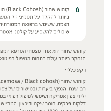
קוהוש 
ביותר להקלה על תסמיני גיל המעבר, 
הצמח, ששימש ברפואה המסורתית של
שיכולים להשפיע על קולטני אסטרוג
קוהוש שחור הוא אחד מצמחי המרפא המפורס
הנחקר ביותר עולם בתחום הטיפול בפיטואס
רקע כללי:
רב-שנתי הנפוץ ביערות ובמישורים של צפו
ילידי צפון אמריקה ושימש לטיפול רפואי במ
דלקות פרקים, חוסר שקט ודיכאון. המתייש
בצמח ובשנת 1830 הוא נכנס 