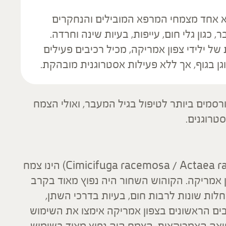
שחור (Black Cohosh) הוא אחד מצמחי המרפא המובילים והנחקרים
כגון גלי חום, עייפות, בעיות שינה וחרדה.
 ילידי צפון אמריקה, מכיל רכיבים פעילים
ן בגוף, אך ללא פעילות אסטרוגנית מובהקת.
מים ביותר לטיפול בגיל המעבר, ואולי הצמח
טרוגנים.
קוהוש שחור (Cimicifuga racemosa / Actaea racemosa / Black cohosh) הינו צמח
ן אמריקה. הקוהוש השחור היה נפוץ מאוד בקרב
חלות שונות לרבות חום, בעיות בדרכי השתן,
בים הראשונים בצפון אמריקה אימצו את השימוש
אל הפרמקופיאה האמריקאית. הצמח היה נפוץ מאוד בשימוש