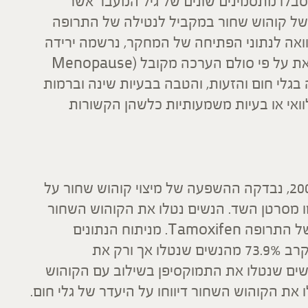
בוצע בשוויץ כלל 50 נשים שסבלו מתסמינים שונים של גיל המעבר אשר
 של קוהוש שחור במקביל לנטילה של התרופה
 בהשוואה לנתוני הפתיחה של המחקר, נרשמה ירידה
משמעותית בסימפטומים של גיל המעבר, זאת על פי סולם הערכה מקובל (Menopause
יפור כלל ירידה בגלי חום והזעות, והטבה בבעיות שינה וברמות
ואי או בעיות משמעותיות כלשהן הקשורות
במחקר שנערך בונצואלה ופורסם בשנת 2003, נבדקה ההשפעה של מיצוי קוהוש שחור על
ימו מסרטן השד. הנשים נטלו את הקוהוש השחור
לתקופה של 12 חודשים, במקביל לנטילה של התרופה Tamoxifen. מניתוח הנתונים
הקליניים עולה כי גלי חום חמורים הופיעו בקרב 73.9% מהנשים שנטלו אך ורק את
24. בלבד בקרב הנשים שנטלו את התמוקסיפן בשילוב עם הקוהוש
את הקוהוש השחור דיווחו על היעדר של גלי חום.