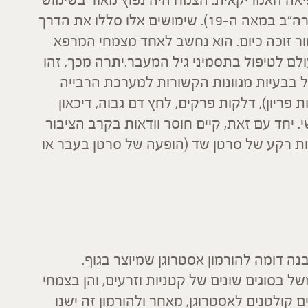
על ידי הרופאים האקלקטים (זרם רפואי בארה"ב במאה ה-19). שימושים אלו סללו את הדרך
ר זוכה כיום. הוא נחשב לאחד מצמחי המרפא
לם לטיפול בתסמיני גיל המעבר.יתרה מכך, זהו
 בבעיות מגוונות הקשורות למערכת הרבייה
פריון), דלקות פרקים, לחץ דם גבוה, דיכאון
יחד עם זאת, קיים חוסר וודאות בקרב הציבור
ת רקע של סרטן שד (הופעה של סרטן בעבר או
נה דומה להורמון אסטרוגן שמיוצר בגוף.
של בסוגים שונים של קטניות וזרעים, והן בצמחי
 קולטנים לאסטרוגן, מאחר ולהורמון זה ישנו