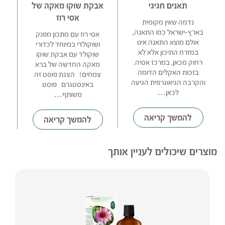
תאנים חגיגי
אבקת שוקו מאקה של
אסי רוז
נדמה שאין מקומית
בארץ-ישראל כמו התאנה,
אסי רוז עם מתכון מפנק
אולם מוצא התאנה אינו
ושוקולדי במיוחד לכדורי
במזרח התיכון אלא לא
מ
שוקולד עם אבקת שוקו
רחוק מכאן, במרכז אסיה.
ג
מאקה החדשה של ברא
בזכות האקלים הדומה
ק
צמחים! הצגת פוסט זה
והקרבה הגיאוגרפית הגיעה
באינסטגרם ‏‎פוסט
לכאן…
משותף…
להמשך קריאה
להמשך קריאה
מוצרים שיכולים לעניין אותך