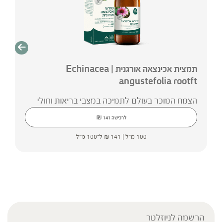
תמצית אכינצאה אורגנית | Echinacea
angustefolia rootft
הצמח המוכר בעולם לתמיכה במצבי בריאות וחולי
₪
לרכישה
141
100 מ"ל |
141
₪
ל־100 מ"ל
הרשמה לניוזלטר