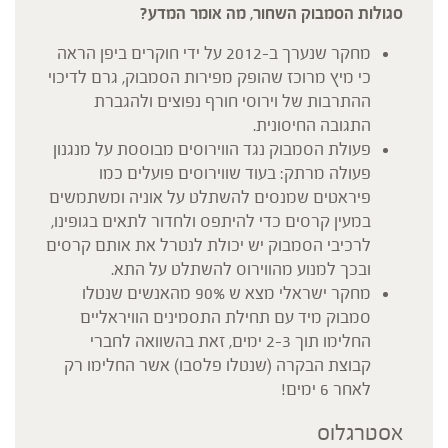
סגולות הסמבוק השחור, מה אומר המדע?
מחקר שנערך ב-2012 על ידי חוקרים ביפן הראה
כי מיץ מרוכז שהופק מפירות הסמבוק, גרם לדיכוי
ההתרבות של וירוסי חורף נפוצים ולהגברת
התגובה החיסונית.
פעולת הסמבוק נגד הווירוסים מבוססת על מנגנון
פעולה מרתק: בעוד שווירוסים פועלים כמו
פיראטים שמנסים להשתלט על אוניה ומשתמשים
במעין קרסים כדי להיתפס ולחדור לתאים בגופינו,
לרכיבי הסמבוק יש יכולת לנטרל את אותם קרסים
ובכך למנוע מהווירוס להשתלט על התא.
מחקר ישראלי מצא ש 90% מהאנשים שנטלו
סמבוק מיד עם תחילת התסמינים הוויראליים
החלימו תוך 2-3 ימים, זאת בהשוואה לחברי
קבוצת הבקרה (שנטלו פלסבו) אשר החלימו רק
לאחר 6 ימים!
אסטרגלוס