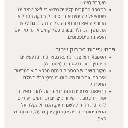
מערכת חיסון.
במספר מחקרים קליניים נמצא כי לאכינצאה יש
פוטנציאל להפחית את הסיכון להדבקה בתחלואי
החורף הנפוצים ובמקרה של הידבקות גם לקצר
את משך המחלה, בפרט כשלוקחים אותה מיד עם
הופעת הסימפטומים.
פרחי ופירות סמבוק שחור
הסמבוק הוא צמח מרפא נפוץ ופירותיו עשירים
בויטמין C ובבטא-קרוטן (ויטמין A).
מקור השימוש בסמבוק כצמח מרפא הוא במדינות
אירופה, אך כיום השימוש בו נפוץ בכל העולם
המערבי.
ברפואת הצמחים המסורתית נהוג להכין מפירות
ופרחי הסמבוק השחור מיצויים וסירופים ייעודיים
לתקופת החורף, לשם חיזוק, הגנה ולהקלה על
הסימפטומים הנפוצים, כגון צינון, שיעול, חום וגודש
באף.