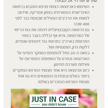
שורש ופרחי אכינצאה
השימוש באכינצאה כצמח מרפא התגבש ברפואה
האינדיאנית המסורתית בצפון אמריקה, שידעה
למצות את הרכיבים הפעילים שבצמח כבר לפני
400 שנה!
גם הרפואה הקונבנציונלית זיהתה את כוח הריפוי
של האכינצאה, והיא אף נכללה בעבר בספר
התרופות בארה"ב כתרופה נגד זיהומים עונתיים,
דלקות גרון, הצטננויות ועוד.
במאה ה-20 החל להתפתח המחקר המדעי על
האכינצאה ובפרט על השפעתה הממריצה על
פעילות מערכת החיסון.
כיום אכינצאה היא אחד מצמחי המרפא הנחקרים
ביותר בעולם ובתמיכת הממצאים היא גם אחד
מצמחי המרפא הנמכרים בעולם!