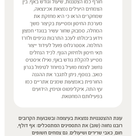
חורף כמו הצטננות, שיעול וגודש באף. בין
הצמחים היעילים נמצאת אכינצאה,
שמחקרים הראו כי היא מחזקת את
מערכת החיסון ומסייעת בקיצור משך
המחלה. סמבוק שחור עשיר בנוגדי חמצון
וידוע ביכולתו לעכב התרבות נגיפים ולזרז
החלמה. אסטרגלוס פועל לעידוד ייצור
תאי חיסון ולחיזוק הגוף. לכיד הנחלים
מסייע להקלת גודש באף, ואילו איסטיס
נחשב לצמח מועיל במיוחד לטיפול בגרון
כואב. בנוסף, ניתן לתגבר את ההגנה
החורפית באמצעות שמנים אתריים כמו
עץ התה, איקליפטוס וטימין, הידועים
בפעילותם המחטאת.
עונת ההצטננויות נמצאת בעיצומה ובשבועות הקרובים
רובנו נחווה (שוב) את התסמינים המתסכלים: אף דולף,
חום, כאבי שרירים ושיעולים. גם צמחים חשופים