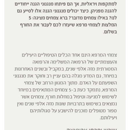
למתקפות ויראליות, אך הם פיתחו מנגנוני הגנה ייחודיים
להגנה מפניהן. כיצד יכולים מנגנוני הגנה אלו לסייע גם
לנו? באילו צמחים מדובר? ברא צמחים מציגה: 5
המלצות לצמחי מרפא שיעזרו לכם לעבור את החורף
בשלום.
צמחי המרפא הינם אחד הכלים הטיפוליים היעילים
והעוצמתיים של הרפואה המשלימה והרפואה
המסורתית מזה אלפי שנים, במקביל ובשנים האחרונות
במיוחד, גם המדע מגלה בהם עניין רב וחוקר את מנגנוני
השפעתם על האדם. מתוך המגוון הרחב של צמחי
המרפא, נתמקד כעת ב-5 צמחים המתאימים במיוחד
לשימוש למניעה וטיפול במחלות חורף, צמחים אשר
נמצאים בשימוש בתרבויות שונות מזה אלפי שנים ואין
ספור מטופלים מוכנים להישבע על סגולותיהם
ויעילותם.