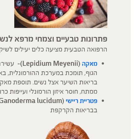
פתרונות טבעיים וצמחי מרפא לנש
הרפואה הטבעית מציעה כלים יעילים לשיקו
מאקה
(Lepidium Meyenii)-
עשירה 
הגוף, תומכת במערכת ההורמונלית, באנר
בריאות השיער אצל נשים. תוספת מאק
ממתח, חוסר איזון הורמונלי ועייפות כרונ
פטריית ריישי
(Ganoderma lucidum)-
בבריאות הקרקפת