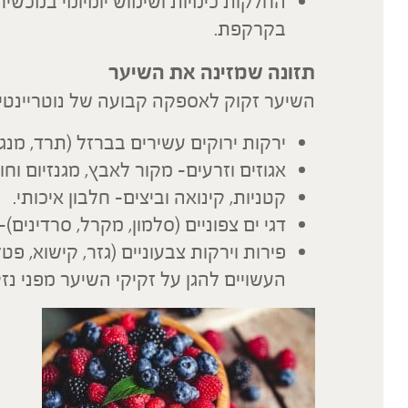
החלקות כימיות ושימוש יומיומי במכשי
בקרקפת.
תזונה שמזינה את השיער
השיער זקוק לאספקה קבועה של נוטריינטים
ירקות ירוקים עשירים בברזל (תרד, מנגול
אגוזים וזרעים- מקור לאבץ, מגנזיום וחומ
קטניות, קינואה וביצים- חלבון איכותי.
דגי ים צפוניים (סלמון, מקרל, סרדינים)- 
פירות וירקות צבעוניים (גזר, קישוא, פט
העשויים להגן על זקיקי השיער מפני נז